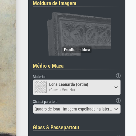
Moldura de imagem
Médio e Maca
Material
Lona Leonardo (cetim)
(Canvas Venezia)
Chassi para tela
Quadro de lona - Imagem espelhada na lateral
Glass & Passepartout