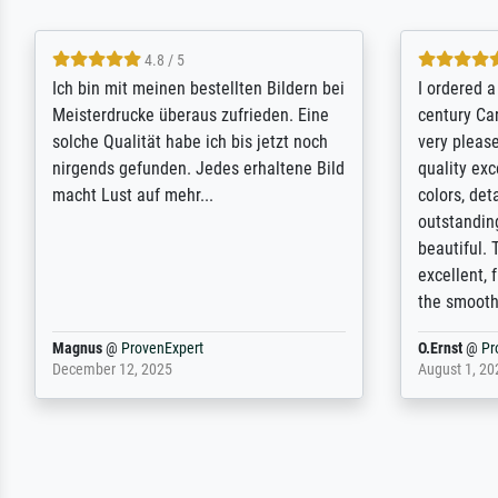
5 / 5
Rundum positive Erfahrung. Die
The team a
Ausführung des Auftrags hat eine Weile
meet its c
gedauert, die angekündigte Lieferzeit
expert adv
wurde aber letztlich sogar etwas
results for
unterschritten. Die Qualität des Papiers
client. Th
und des Drucks (Farben, Details usw.) ist
repertoire 
nicht nur gut, sondern hervorragend.
will provid
Selbst ein Druck ist damit ein Kunstwerk
regards to 
im eigenen Sinne. Definitiv den Pre...
repertoire
Dr.
@
ProvenExpert
Anonym
@
P
February 3, 2026
April 22, 202