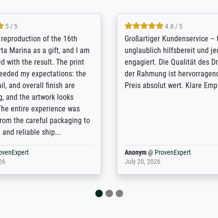
5 / 5
5 / 5
t Meisterdrucke strives to
Outstanding quality and cus
lients demands, and provides
support. - the quality of the pr
ice on how to obtain the best
excellent and difficult to dist
 the prints requested by the
from the real thing; it will be
e company has a vast
for high-quality art prints fro
of prints to choose from, and
the quality of the framing is e
e excellent service also with
the customisation options for
prints which are not in that
are broad - the customer sup
. Highly recommended!
colleagues are truly super...
rovenExpert
Anonym
@
ProvenExpert
6
January 12, 2026