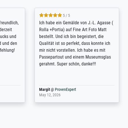
4.8 / 5
tomer
Qualité absolument irréprochable.
inting is
Extraordinaire diversité des thèmes
inguish
abordés et personnalisation des
 my go-to
demandes (recadrage, réajustement des
m now on -
couleurs). Relation clientèle parfaite.
xcellent -
Transport, réception sans aucun
 the work
problème. Merci à toute l'équipe ! Hervé
port
Anonym
@
ProvenExpert
March 31, 2025