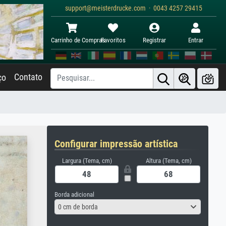
support@meisterdrucke.com · 0043 4257 29415
Carrinho de Compras
Favoritos
Registrar
Entrar
Contato
ço
Configurar impressão artística
Largura (Tema, cm)
Altura (Tema, cm)
Borda adicional
0 cm de borda