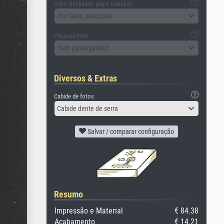
Vidro (incluindo placa traseira)
Por favor, selecione
Passepartout
Sem passepartout
Diversos & Extras
Cabide de fotos
Cabide dente de serra
Salvar / comparar configuração
Resumo
Impressão e Material
€ 84.38
Acabamento
€ 14.21