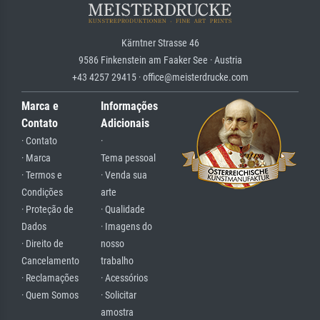
Kärntner Strasse 46
9586 Finkenstein am Faaker See · Austria
+43 4257 29415 · office@meisterdrucke.com
Marca e
Informações
Contato
Adicionais
· Contato
·
· Marca
Tema pessoal
· Termos e
· Venda sua
Condições
arte
· Proteção de
· Qualidade
Dados
· Imagens do
· Direito de
nosso
Cancelamento
trabalho
· Reclamações
· Acessórios
· Quem Somos
· Solicitar
amostra