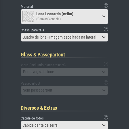
Material
Lona Leonardo (cetim)
(Canvas Venezia)
Chassi para tela
Quadro de lona - Imagem espelhada na lateral
Glass & Passepartout
Vidro (incluindo placa traseira)
Por favor, selecione
Passepartout
Sem passepartout
Diversos & Extras
Cabide de fotos
Cabide dente de serra