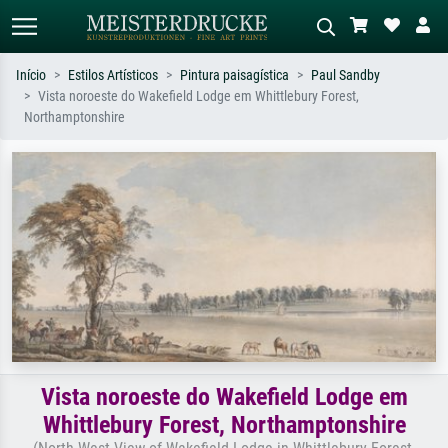
Início
Estilos Artísticos
Pintura paisagística
Paul Sandby
Vista noroeste do Wakefield Lodge em Whittlebury Forest,
Pesquisa padrão
Pesquisa de imagens IA
Northamptonshire
Pesquise por artista, título ou estilo –
Descreva a cena – ex: prado verde,
ex: Monet, Noite Estrelada,
abstrato com muito vermelho, pintura
impressionismo, onda de Hokusai, nu.
a óleo escura, nu em pé ao lado de
uma árvore.
Vista noroeste do Wakefield Lodge em
Whittlebury Forest, Northamptonshire