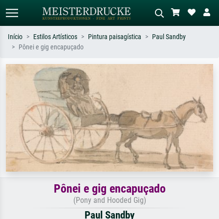
Início
Estilos Artísticos
Pintura paisagística
Paul Sandby
Pônei e gig encapuçado
Pesquisa padrão
Pesquisa de imagens IA
Pesquise por artista, título ou estilo –
Descreva a cena – ex: prado verde,
ex: Monet, Noite Estrelada,
abstrato com muito vermelho, pintura
impressionismo, onda de Hokusai, nu.
a óleo escura, nu em pé ao lado de
uma árvore.
Pônei e gig encapuçado
(Pony and Hooded Gig)
Paul Sandby