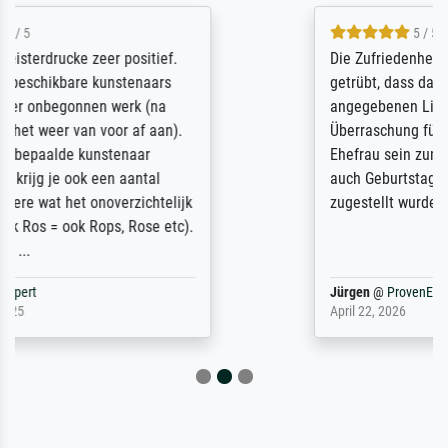
5 / 5
Die Zufriedenheit ist auch nicht dadurch
getrübt, dass das Bild entgegen einer
angegebenen Lieferanschrift (sollte eine
Überraschung für die normannische
Ehefrau sein zum Hochzeits- gleichzeitig
auch Geburtstag sein) doch nach zu Hause
zugestellt wurde.
Jürgen
@
ProvenExpert
April 22, 2026