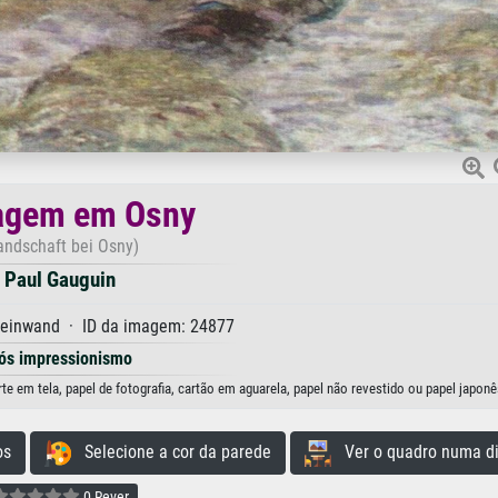
agem em Osny
andschaft bei Osny)
Paul Gauguin
Leinwand · ID da imagem: 24877
ós impressionismo
 em tela, papel de fotografia, cartão em aguarela, papel não revestido ou papel japonê
os
Selecione a cor da parede
Ver o quadro numa di
0 Rever