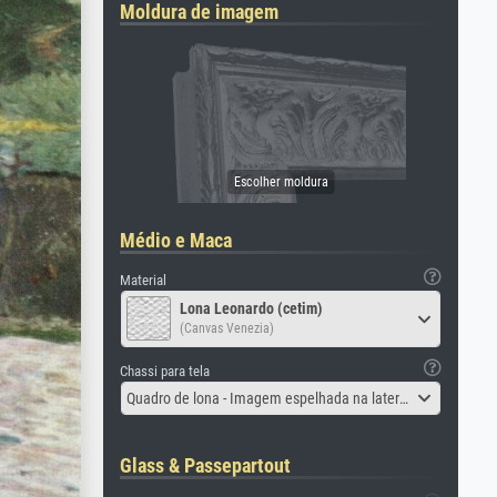
Moldura de imagem
Médio e Maca
Material
Lona Leonardo (cetim)
(Canvas Venezia)
Chassi para tela
Quadro de lona - Imagem espelhada na lateral
Glass & Passepartout