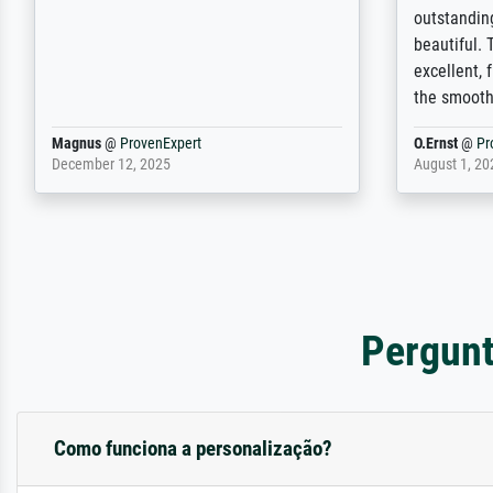
und des Drucks (Farben, Details usw.) ist
repertoire 
nicht nur gut, sondern hervorragend.
will provid
Selbst ein Druck ist damit ein Kunstwerk
regards to 
im eigenen Sinne. Definitiv den Pre...
repertoire
Dr.
@
ProvenExpert
Anonym
@
P
February 3, 2026
April 22, 202
Pergunt
Como funciona a personalização?