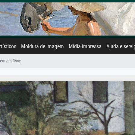
rtísticos
Moldura de imagem
Mídia impressa
Ajuda e servi
gem em Osny