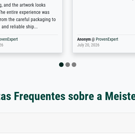
of prints to choose from, and
the quality of the framing is e
e excellent service also with
the customisation options for
prints which are not in that
are broad - the customer sup
. Highly recommended!
colleagues are truly super...
rovenExpert
Anonym
@
ProvenExpert
6
January 12, 2026
as Frequentes sobre a Meist