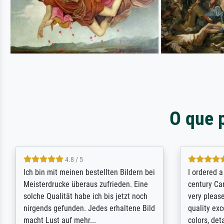
O que 
5 / 5
Rundum positive Erfahrung. Die
The team a
Ausführung des Auftrags hat eine Weile
meet its c
gedauert, die angekündigte Lieferzeit
expert adv
wurde aber letztlich sogar etwas
results for
unterschritten. Die Qualität des Papiers
client. Th