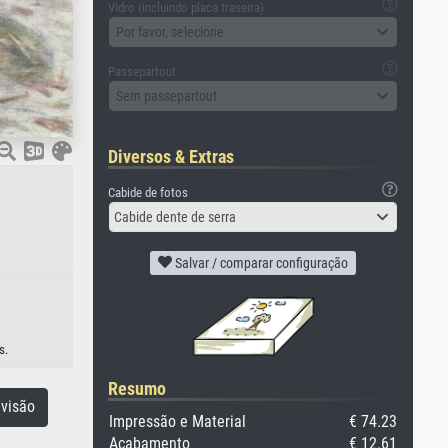
Vidro (incluindo placa traseira)
Por favor, selecione
Passepartout
Sem passepartout
Diversos & Extras
Cabide de fotos
Cabide dente de serra
Salvar / comparar configuração
s.
Resumo
visão
Impressão e Material
€ 74.23
Acabamento
€ 12.61