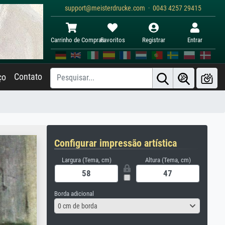
support@meisterdrucke.com · 0043 4257 29415
Carrinho de Compras
Favoritos
Registrar
Entrar
Contato
ço
Configurar impressão artística
Largura (Tema, cm)
Altura (Tema, cm)
Borda adicional
0 cm de borda