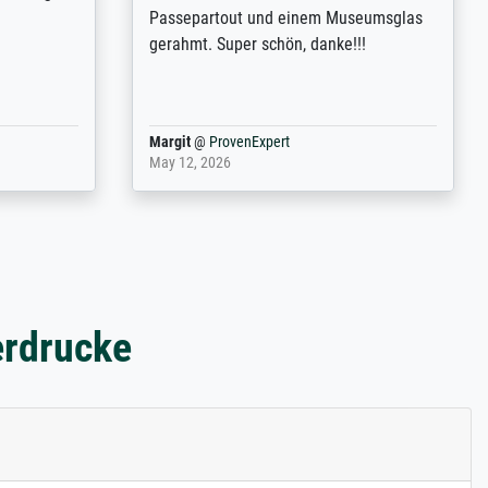
xcellent -
Transport, réception sans aucun
 the work
problème. Merci à toute l'équipe ! Hervé
port
Anonym
@
ProvenExpert
March 31, 2025
erdrucke