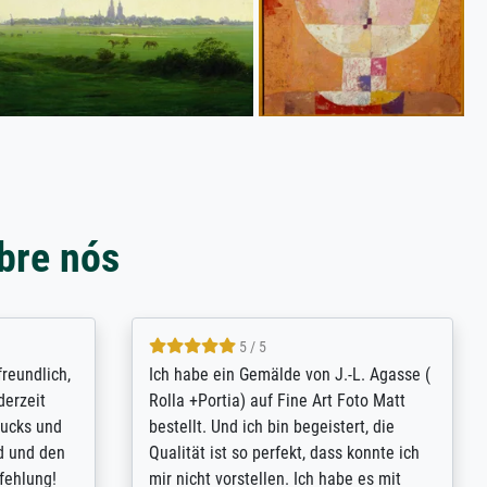
bre nós
4.8 / 5
tomer
Qualité absolument irréprochable.
inting is
Extraordinaire diversité des thèmes
inguish
abordés et personnalisation des
 my go-to
demandes (recadrage, réajustement des
m now on -
couleurs). Relation clientèle parfaite.