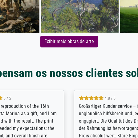
Exibir mais obras de arte
pensam os nossos clientes so
5 / 5
5 / 5
t Meisterdrucke strives to
Outstanding quality and cus
lients demands, and provides
support. - the quality of the pr
ice on how to obtain the best
excellent and difficult to dist
 the prints requested by the
from the real thing; it will be
e company has a vast
for high-quality art prints fro