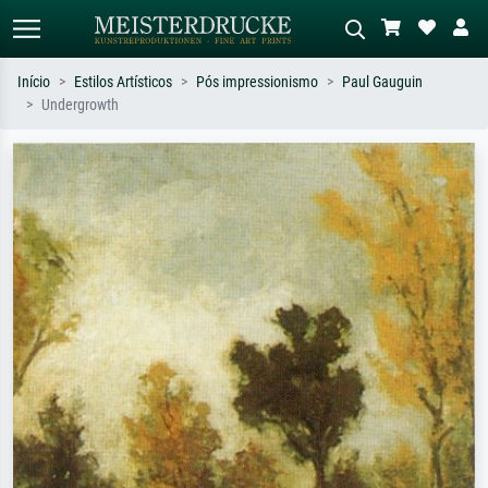
Início
Estilos Artísticos
Pós impressionismo
Paul Gauguin
Undergrowth
Pesquisa padrão
Pesquisa de imagens IA
Pesquise por artista, título ou estilo –
Descreva a cena – ex: prado verde,
ex: Monet, Noite Estrelada,
abstrato com muito vermelho, pintura
impressionismo, onda de Hokusai, nu.
a óleo escura, nu em pé ao lado de
uma árvore.