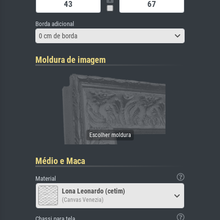
Borda adicional
0 cm de borda
Moldura de imagem
Médio e Maca
Material
Lona Leonardo (cetim)
(Canvas Venezia)
Chassi para tela