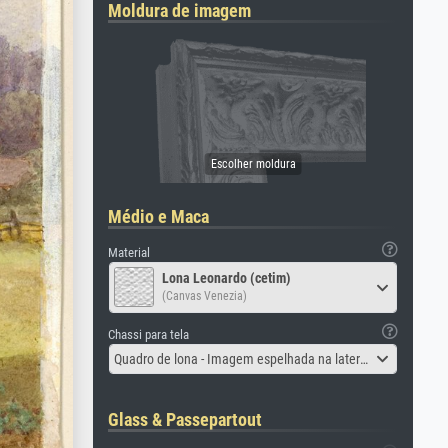
Moldura de imagem
Médio e Maca
Material
Lona Leonardo (cetim)
(Canvas Venezia)
Chassi para tela
Quadro de lona - Imagem espelhada na lateral
Glass & Passepartout