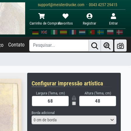
support@meisterdrucke.com · 0043 4257 29415
Carrinho de Compras
Favoritos
Registrar
Entrar
Contato
ço
Configurar impressão artística
Largura (Tema, cm)
Altura (Tema, cm)
Borda adicional
0 cm de borda