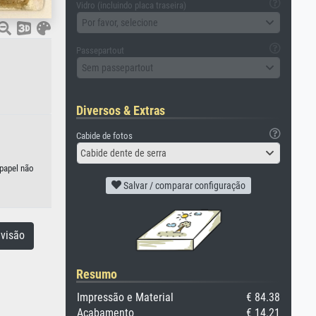
Vidro (incluindo placa traseira)
Por favor, selecione
Passepartout
Sem passepartout
Diversos & Extras
Cabide de fotos
Cabide dente de serra
 papel não
Salvar / comparar configuração
visão
Resumo
Impressão e Material
€ 84.38
Acabamento
€ 14.21