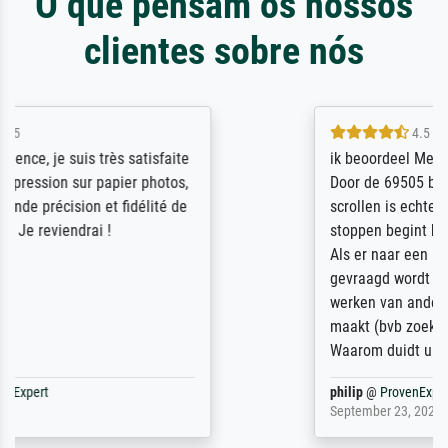
O que pensam os nossos
clientes sobre nós
4.5 / 5
ik beoordeel Meisterdrucke zeer positief.
Door de 69505 beschikbare kunstenaars
scrollen is echter onbegonnen werk (na
stoppen begint het weer van voor af aan).
Als er naar een bepaalde kunstenaar
gevraagd wordt krijg je ook een aantal
werken van andere wat het onoverzichtelijk
maakt (bvb zoek Ros = ook Rops, Rose etc).
Waarom duidt u ...
philip
@
ProvenExpert
September 23, 2025