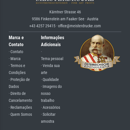
Kärntner Strasse 46
9586 Finkenstein am Faaker See · Austria
+43 4257 29415 · office@meisterdrucke.com
Marca e
Informações
Contato
Adicionais
· Contato
·
· Marca
Tema pessoal
· Termos e
· Venda sua
Condições
arte
· Proteção de
· Qualidade
Dados
· Imagens do
· Direito de
nosso
Cancelamento
trabalho
· Reclamações
· Acessórios
· Quem Somos
· Solicitar
amostra