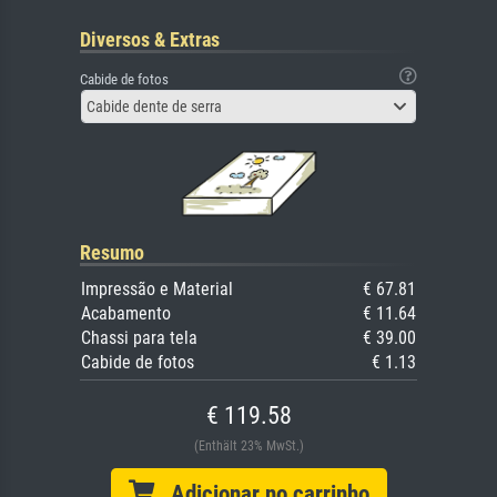
Diversos & Extras
Cabide de fotos
Cabide dente de serra
Resumo
Impressão e Material
€ 67.81
Acabamento
€ 11.64
Chassi para tela
€ 39.00
Cabide de fotos
€ 1.13
€ 119.58
(Enthält 23% MwSt.)
Adicionar no carrinho