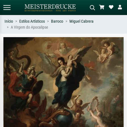
Início
Estilos Artísticos
Barroco
Miguel Cabrera
A Virgem do Apocalipse
Pesquisa padrão
Pesquisa de imagens IA
Pesquise por artista, título ou estilo –
Descreva a cena – ex: prado verde,
ex: Monet, Noite Estrelada,
abstrato com muito vermelho, pintura
impressionismo, onda de Hokusai, nu.
a óleo escura, nu em pé ao lado de
uma árvore.