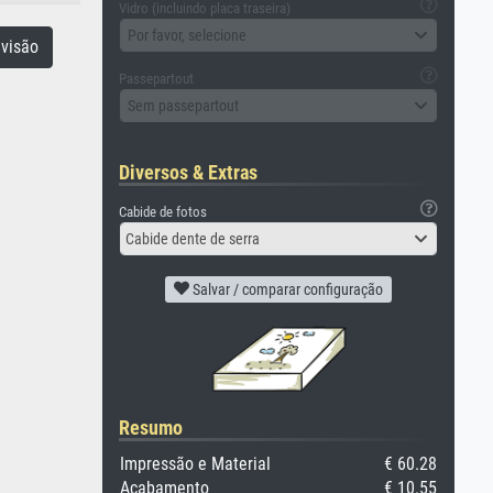
Vidro (incluindo placa traseira)
Por favor, selecione
visão
Passepartout
Sem passepartout
Diversos & Extras
Cabide de fotos
Cabide dente de serra
Salvar / comparar configuração
Resumo
Impressão e Material
€ 60.28
Acabamento
€ 10.55