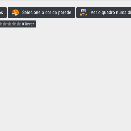
os
Selecione a cor da parede
Ver o quadro numa di
0 Rever