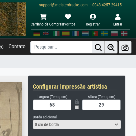
support@meisterdrucke.com · 0043 4257 29415
Carrinho de Compras
Favoritos
Registrar
Entrar
Contato
ço
Configurar impressão artística
Largura (Tema, cm)
Altura (Tema, cm)
Borda adicional
0 cm de borda