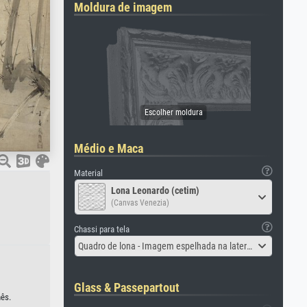
Moldura de imagem
Médio e Maca
Material
Lona Leonardo (cetim)
(Canvas Venezia)
Chassi para tela
Quadro de lona - Imagem espelhada na lateral
Glass & Passepartout
nês.