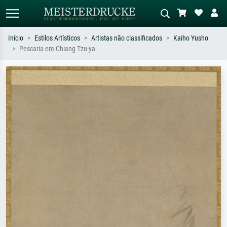
Início
Estilos Artísticos
Artistas não classificados
Kaiho Yusho
Pescaria em Chiang Tzu-ya
Pesquisa padrão
Pesquisa de imagens IA
Pesquise por artista, título ou estilo –
Descreva a cena – ex: prado verde,
ex: Monet, Noite Estrelada,
abstrato com muito vermelho, pintura
impressionismo, onda de Hokusai, nu.
a óleo escura, nu em pé ao lado de
uma árvore.