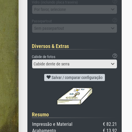
Vidro (incluindo placa traseira)
Por favor, selecione
Passepartout
Sem passepartout
Diversos & Extras
Cabide de fotos
Cabide dente de serra
Salvar / comparar configuração
Resumo
Impressão e Material
€ 82.21
Acabamento
€ 13.92