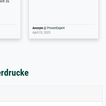
rpackt -
Transport, réception sans aucun
stikdeckeln
problème. Merci à toute l'équipe ! Hervé
in den
 der P...
Anonym
@
ProvenExpert
March 31, 2025
erdrucke