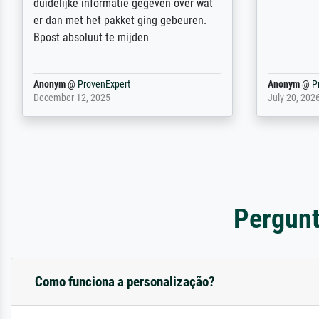
sein. Vielen Dank!
Fotopapier
am Telefon
stabiler Pa
zufrieden 
weiter. Viel
Reinhold,
@
ProvenExpert
Margot
@
Pr
April 22, 2026
February 20,
Pergunt
Como funciona a personalização?