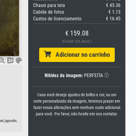
Chassi para tela
€ 45.36
Cabide de fotos
€ 1.13
Custos de licenciamento
€ 16.45
€ 159.08
(Enthält 23% MwSt.)
Adicionar no carrinho
Nitidez da imagem:
PERFEITA
Caso você deseje ajustes de brilho e cor, ou um
corte personalizado da imagem, teremos prazer em
fazer essas alterações sem nenhum custo adicional
para você. Por favor, não hesite em nos contatar.
pel japonês.