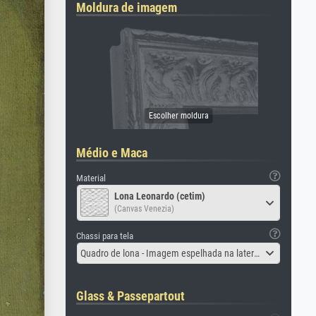
Moldura de imagem
Médio e Maca
Material
Lona Leonardo (cetim)
(Canvas Venezia)
Chassi para tela
Quadro de lona - Imagem espelhada na lateral
Glass & Passepartout