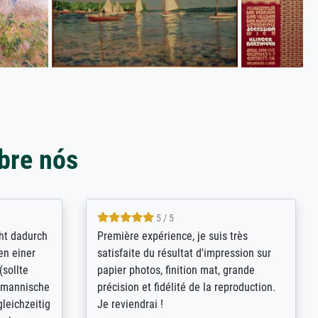
bre nós
4.8 / 5
kann sich
Qualité absolument irréprochable.
.B.:
Extraordinaire diversité des thèmes
keit,
abordés et personnalisation des
freundliche
demandes (recadrage, réajustement des
ild (ein
couleurs). Relation clientèle parfaite.