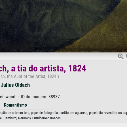
h, a tia do artista, 1824
ch, the Aunt of the Artist, 1824 )
Julius Oldach
Leinwand · ID da imagem: 38937
Romantismo
essão de arte em tela, papel de fotografia, cartão em aguarela, papel não revestido ou pa
le, Hamburg, Germany / Bridgeman Images