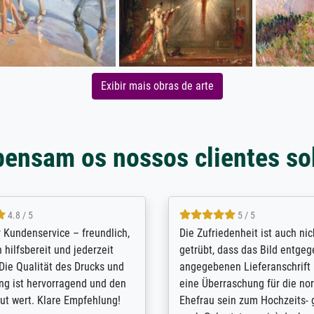
Exibir mais obras de arte
pensam os nossos clientes so
5 / 5
4.8 / 5
innerungsbuch mit der
Hervorragende Qualität. Man 
eines Großvaters aus dem 1.
vieles anpassen lassen, wie z
enötigte ich ein
Randentfernung, Farbe, Hellig
lles Bild. Das habe ich bei
Kontrast und Weiteres. Sehr 
nden. Bei der Auswahl der
Kontaktperson per Mail. Das B