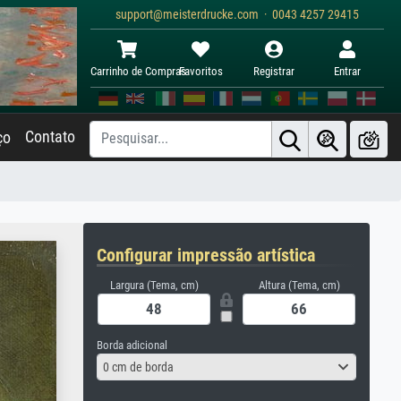
support@meisterdrucke.com · 0043 4257 29415
Carrinho de Compras
Favoritos
Registrar
Entrar
Contato
ço
Configurar impressão artística
Largura (Tema, cm)
Altura (Tema, cm)
Borda adicional
0 cm de borda