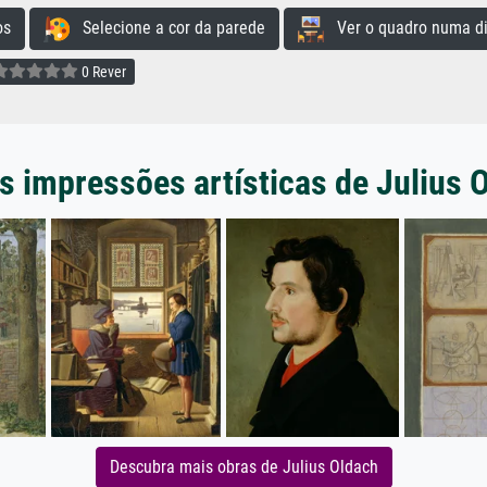
os
Selecione a cor da parede
Ver o quadro numa di
0 Rever
s impressões artísticas de Julius 
Descubra mais obras de Julius Oldach