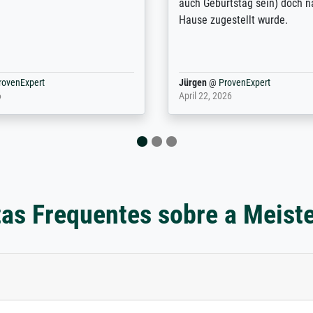
-Qualität wurde ich sehr gut
Kunstdruck) wurde sehr gut ve
 beraten. Der Versand mit
sehr starke Papprolle mit Pla
ppe war perfekt. Ich bin sehr
und innen mit Papierknüllern 
und empfehle Sie gerne
Zwischenräumen gefüllt. Einzig
en ...
ovenExpert
Anonym
@
ProvenExpert
 2026
August 12, 2025
as Frequentes sobre a Meist