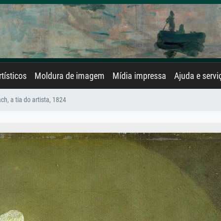
rtísticos
Moldura de imagem
Mídia impressa
Ajuda e servi
ch, a tia do artista, 1824