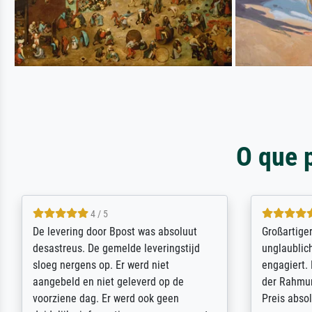
O que 
5 / 5
Sehr gute Qualität des Leinwanddrucks
Für ein Er
und des Rahmens! Unser Bild wurde
Feldpost m
sehr sorgfältig und sicher verpackt, so
Weltkrieg b
dass es unbeschadet bei uns ankam. Es
ausdrucksvo
wird nicht unser letzter Meisterdruck
Ihnen gefu