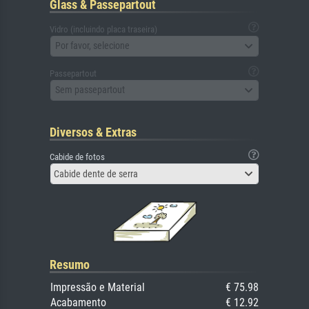
Glass & Passepartout
Vidro (incluindo placa traseira)
Por favor, selecione
Passepartout
Sem passepartout
Diversos & Extras
Cabide de fotos
Cabide dente de serra
Resumo
Impressão e Material
€ 75.98
Acabamento
€ 12.92