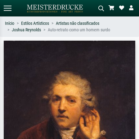
Início
Estilos Artísticos
Artistas não classificados
Joshua Reynolds
Auto-retrato como um homem surdo
Pesquisa padrão
Pesquisa de imagens IA
Pesquise por artista, título ou estilo –
Descreva a cena – ex: prado verde,
ex: Monet, Noite Estrelada,
abstrato com muito vermelho, pintura
impressionismo, onda de Hokusai, nu.
a óleo escura, nu em pé ao lado de
uma árvore.