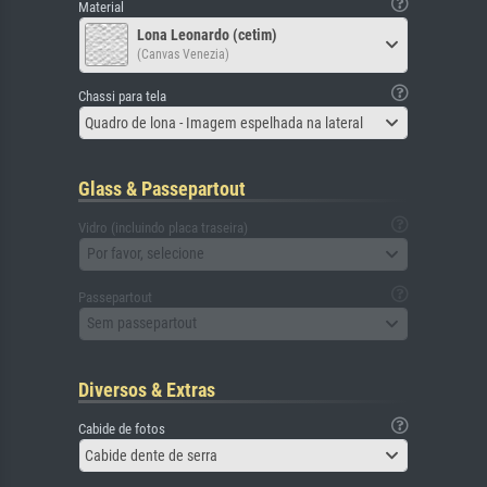
Material
Lona Leonardo (cetim)
(Canvas Venezia)
Chassi para tela
Quadro de lona - Imagem espelhada na lateral
Glass & Passepartout
Vidro (incluindo placa traseira)
Por favor, selecione
Passepartout
Sem passepartout
Diversos & Extras
Cabide de fotos
Cabide dente de serra