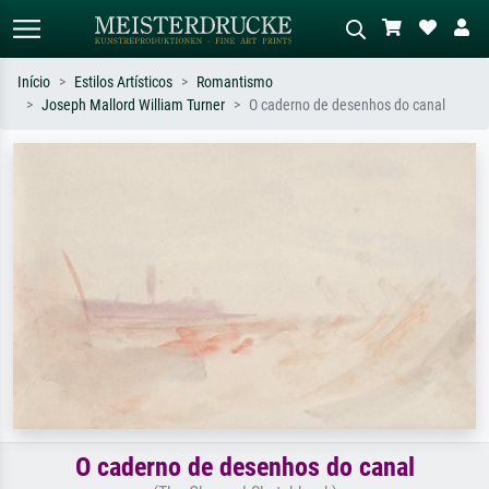
Início
Estilos Artísticos
Romantismo
Joseph Mallord William Turner
O caderno de desenhos do canal
Pesquisa padrão
Pesquisa de imagens IA
Pesquise por artista, título ou estilo –
Descreva a cena – ex: prado verde,
ex: Monet, Noite Estrelada,
abstrato com muito vermelho, pintura
impressionismo, onda de Hokusai, nu.
a óleo escura, nu em pé ao lado de
uma árvore.
O caderno de desenhos do canal