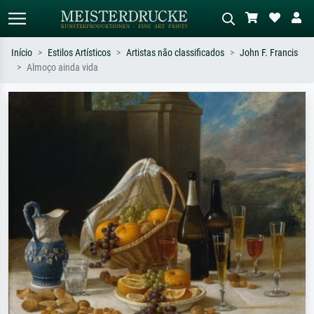
Início
Estilos Artísticos
Artistas não classificados
John F. Francis
Almoço ainda vida
Pesquisa padrão
Pesquisa de imagens IA
Pesquise por artista, título ou estilo –
Descreva a cena – ex: prado verde,
ex: Monet, Noite Estrelada,
abstrato com muito vermelho, pintura
impressionismo, onda de Hokusai, nu.
a óleo escura, nu em pé ao lado de
uma árvore.