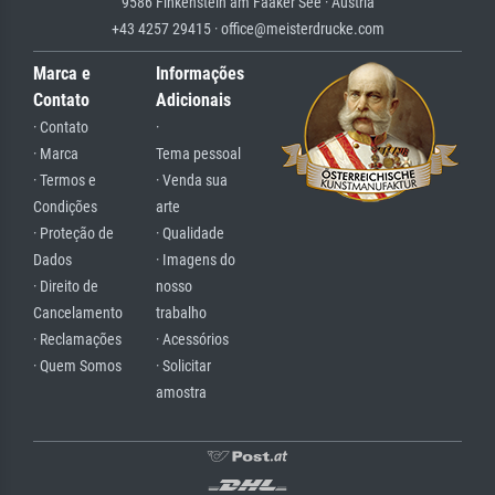
9586 Finkenstein am Faaker See · Austria
+43 4257 29415 · office@meisterdrucke.com
Marca e
Informações
Contato
Adicionais
· Contato
·
· Marca
Tema pessoal
· Termos e
· Venda sua
Condições
arte
· Proteção de
· Qualidade
Dados
· Imagens do
· Direito de
nosso
Cancelamento
trabalho
· Reclamações
· Acessórios
· Quem Somos
· Solicitar
amostra