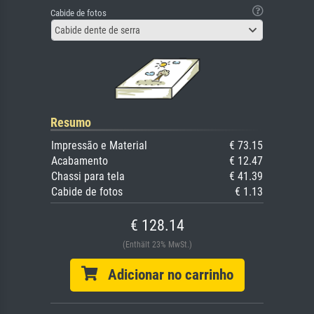
Cabide de fotos
Cabide dente de serra
Resumo
Impressão e Material
€ 73.15
Acabamento
€ 12.47
Chassi para tela
€ 41.39
Cabide de fotos
€ 1.13
€ 128.14
(Enthält 23% MwSt.)
Adicionar no carrinho