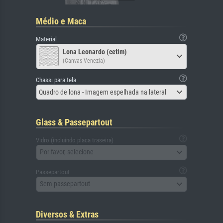
Médio e Maca
Material
Lona Leonardo (cetim)
(Canvas Venezia)
Chassi para tela
Quadro de lona - Imagem espelhada na lateral
Glass & Passepartout
Vidro (incluindo placa traseira)
Por favor, selecione
Passepartout
Sem passepartout
Diversos & Extras