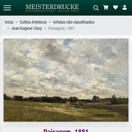
Início
Estilos Artísticos
Artistas não classificados
Jean-Eugene Clary
Paisagem, 1881
Pesquisa padrão
Pesquisa de imagens IA
Pesquise por artista, título ou estilo –
Descreva a cena – ex: prado verde,
ex: Monet, Noite Estrelada,
abstrato com muito vermelho, pintura
impressionismo, onda de Hokusai, nu.
a óleo escura, nu em pé ao lado de
uma árvore.
Paisagem, 1881