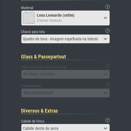
Material
Lona Leonardo (cetim)
(Canvas Venezia)
Chassi para tela
Quadro de lona - Imagem espelhada na lateral
Glass & Passepartout
Vidro (incluindo placa traseira)
Por favor, selecione
Passepartout
Sem passepartout
Diversos & Extras
Cabide de fotos
Cabide dente de serra