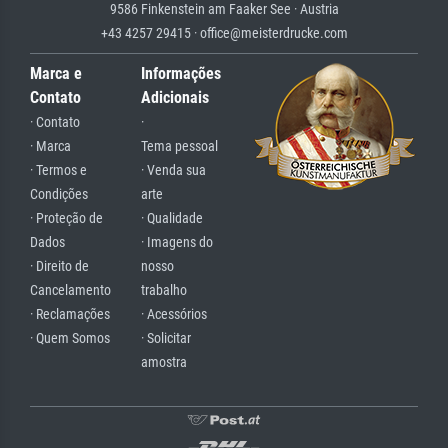
9586 Finkenstein am Faaker See · Austria
+43 4257 29415 · office@meisterdrucke.com
Marca e
Informações
Contato
Adicionais
· Contato
·
· Marca
Tema pessoal
· Termos e
· Venda sua
Condições
arte
· Proteção de
· Qualidade
Dados
· Imagens do
· Direito de
nosso
Cancelamento
trabalho
· Reclamações
· Acessórios
· Quem Somos
· Solicitar
amostra