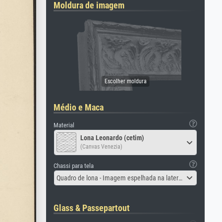
Moldura de imagem
Médio e Maca
Material
Lona Leonardo (cetim)
(Canvas Venezia)
Chassi para tela
Quadro de lona - Imagem espelhada na lateral
Glass & Passepartout