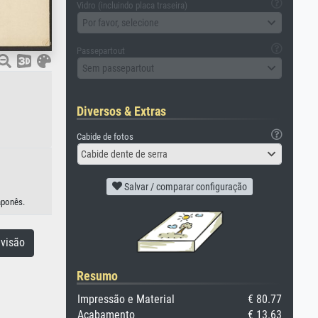
Vidro (incluindo placa traseira)
Por favor, selecione
Passepartout
Sem passepartout
Diversos & Extras
Cabide de fotos
Cabide dente de serra
Salvar / comparar configuração
aponês.
visão
Resumo
Impressão e Material
€ 80.77
Acabamento
€ 13.63