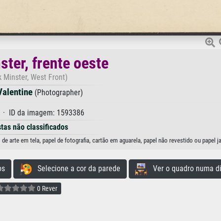
ster, frente oeste
k Minster, West Front)
alentine
(Photographer)
 · ID da imagem: 1593386
stas não classificados
de arte em tela, papel de fotografia, cartão em aguarela, papel não revestido ou papel j
os
Selecione a cor da parede
Ver o quadro numa di
0 Rever