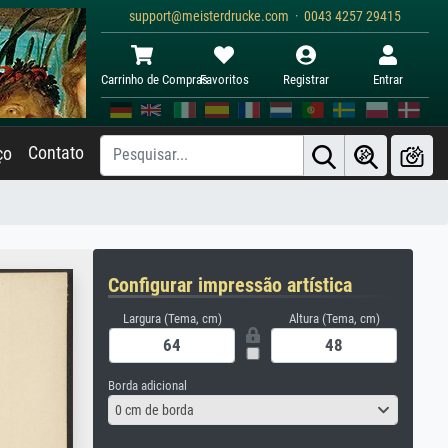
support@meisterdrucke.com · 0043 4257 29415
Carrinho de Compras
Favoritos
Registrar
Entrar
Contato
ço
Configurar impressão artística
Largura (Tema, cm)
Altura (Tema, cm)
Borda adicional
0 cm de borda