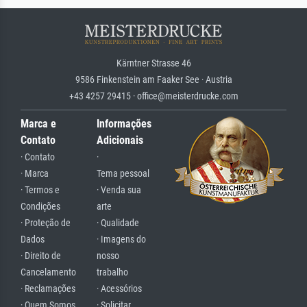
Kärntner Strasse 46
9586 Finkenstein am Faaker See · Austria
+43 4257 29415 · office@meisterdrucke.com
Marca e
Informações
Contato
Adicionais
· Contato
·
· Marca
Tema pessoal
· Termos e
· Venda sua
Condições
arte
· Proteção de
· Qualidade
Dados
· Imagens do
· Direito de
nosso
Cancelamento
trabalho
· Reclamações
· Acessórios
· Quem Somos
· Solicitar