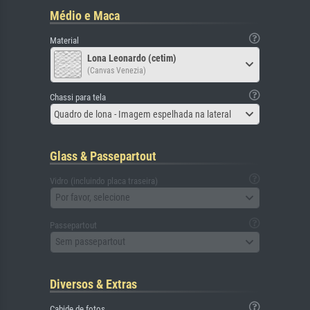
Médio e Maca
Material
Lona Leonardo (cetim)
(Canvas Venezia)
Chassi para tela
Quadro de lona - Imagem espelhada na lateral
Glass & Passepartout
Vidro (incluindo placa traseira)
Por favor, selecione
Passepartout
Sem passepartout
Diversos & Extras
Cabide de fotos