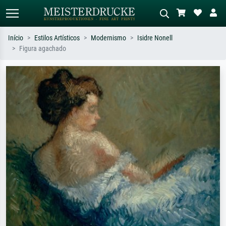
Início
Estilos Artísticos
Modernismo
Isidre Nonell
Figura agachado
Pesquisa padrão
Pesquisa de imagens IA
Pesquise por artista, título ou estilo –
Descreva a cena – ex: prado verde,
ex: Monet, Noite Estrelada,
abstrato com muito vermelho, pintura
impressionismo, onda de Hokusai, nu.
a óleo escura, nu em pé ao lado de
uma árvore.