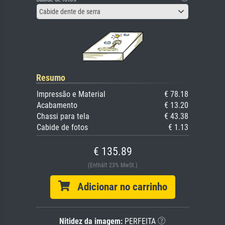
Cabide dente de serra
Resumo
Impressão e Material
€ 78.18
Acabamento
€ 13.20
Chassi para tela
€ 43.38
Cabide de fotos
€ 1.13
€ 135.89
(Enthält 23% MwSt.)
Adicionar no carrinho
Nitidez da imagem:
PERFEITA