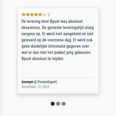
5 / 5
Sehr gute Qualität des Leinwanddrucks und
des Rahmens! Unser Bild wurde sehr
sorgfältig und sicher verpackt, so dass es
unbeschadet bei uns ankam. Es wird nicht
unser letzter Meisterdruck sein. Vielen
Dank!
Reinhold,
@
ProvenExpert
April 22, 2026