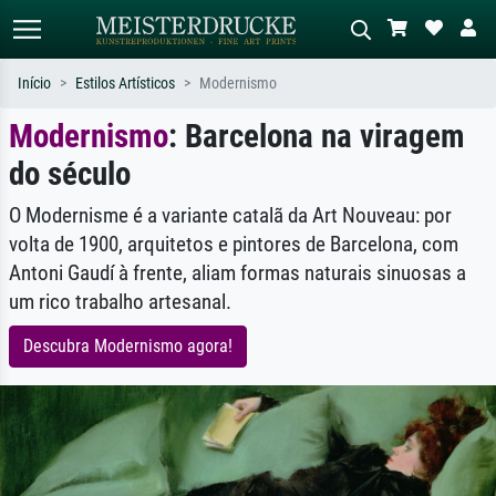
Início
Estilos Artísticos
Modernismo
Modernismo
: Barcelona na viragem
Pesquisa padrão
Pesquisa de imagens IA
do século
Pesquise por artista, título ou estilo –
Descreva a cena – ex: prado verde,
ex: Monet, Noite Estrelada,
abstrato com muito vermelho, pintura
impressionismo, onda de Hokusai, nu.
a óleo escura, nu em pé ao lado de
O Modernisme é a variante catalã da Art Nouveau: por
uma árvore.
volta de 1900, arquitetos e pintores de Barcelona, com
Antoni Gaudí à frente, aliam formas naturais sinuosas a
um rico trabalho artesanal.
Descubra Modernismo agora!