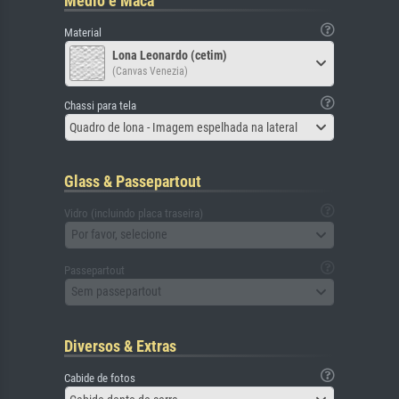
Médio e Maca
Material
Lona Leonardo (cetim)
(Canvas Venezia)
Chassi para tela
Quadro de lona - Imagem espelhada na lateral
Glass & Passepartout
Vidro (incluindo placa traseira)
Por favor, selecione
Passepartout
Sem passepartout
Diversos & Extras
Cabide de fotos