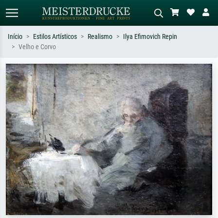
Início
Estilos Artísticos
Realismo
Ilya Efimovich Repin
Velho e Corvo
Pesquisa padrão
Pesquisa de imagens IA
Pesquise por artista, título ou estilo –
Descreva a cena – ex: prado verde,
ex: Monet, Noite Estrelada,
abstrato com muito vermelho, pintura
impressionismo, onda de Hokusai, nu.
a óleo escura, nu em pé ao lado de
uma árvore.