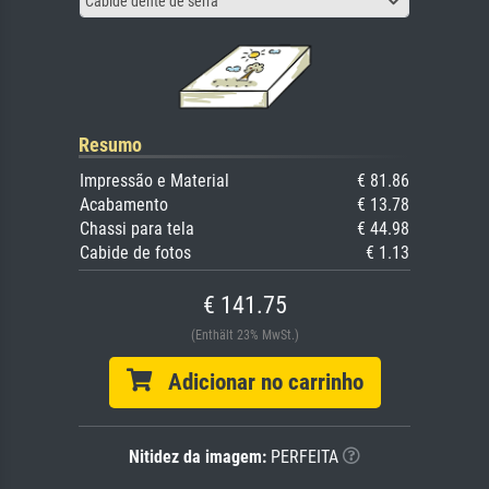
Cabide dente de serra
Resumo
Impressão e Material
€ 81.86
Acabamento
€ 13.78
Chassi para tela
€ 44.98
Cabide de fotos
€ 1.13
€ 141.75
(Enthält 23% MwSt.)
Adicionar no carrinho
Nitidez da imagem:
PERFEITA