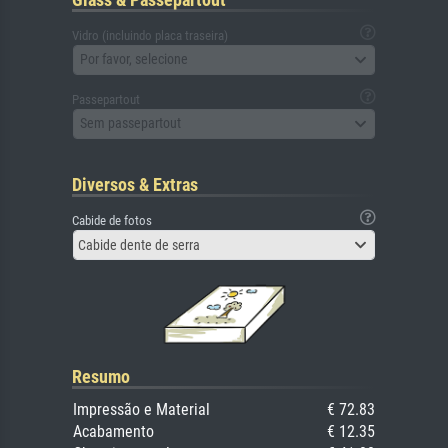
Vidro (incluindo placa traseira)
Por favor, selecione
Passepartout
Sem passepartout
Diversos & Extras
Cabide de fotos
Cabide dente de serra
Resumo
Impressão e Material
€ 72.83
Acabamento
€ 12.35