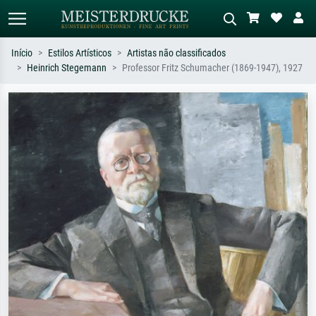
Início
Estilos Artísticos
Artistas não classificados
Heinrich Stegemann
Professor Fritz Schumacher (1869-1947), 1927
Pesquisa padrão
Pesquisa de imagens IA
Pesquise por artista, título ou estilo –
Descreva a cena – ex: prado verde,
ex: Monet, Noite Estrelada,
abstrato com muito vermelho, pintura
impressionismo, onda de Hokusai, nu.
a óleo escura, nu em pé ao lado de
uma árvore.