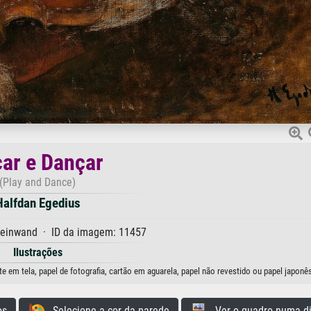
ar e Dançar
(Play and Dance)
Halfdan Egedius
Leinwand · ID da imagem: 11457
Ilustrações
e em tela, papel de fotografia, cartão em aguarela, papel não revestido ou papel japonês
os
Selecione a cor da parede
Ver o quadro numa di