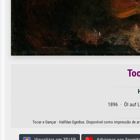
Toc
1896 · Öl auf 
Tocar e Dançar · Halfdan Egedius. Disponível como impressão de art
Visualizar em 3D/AR
Adicionar aos favorit