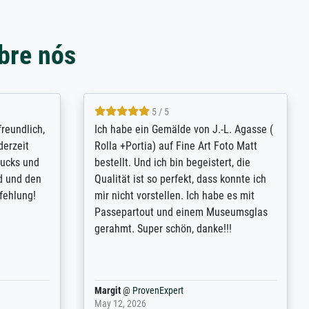
bre nós
4.8 / 5
tomer
Qualité absolument irréprochable.
inting is
Extraordinaire diversité des thèmes
inguish
abordés et personnalisation des
 my go-to
demandes (recadrage, réajustement des
m now on -
couleurs). Relation clientèle parfaite.
xcellent -
Transport, réception sans aucun
 the work
problème. Merci à toute l'équipe ! Hervé
port
Anonym
@
ProvenExpert
March 31, 2025