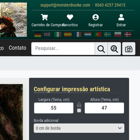
support@meisterdrucke.com · 0043 4257 29415
Carrinho de Compras
Favoritos
Registrar
Entrar
Contato
ço
Configurar impressão artística
Largura (Tema, cm)
Altura (Tema, cm)
Borda adicional
0 cm de borda