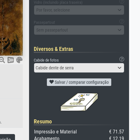
Vidro (incluindo placa traseira)
Por favor, selecione
Passepartout
Sem passepartout
Diversos & Extras
Cabide de fotos
Cabide dente de serra
Salvar / comparar configuração
Resumo
.
Impressão e Material
€ 71.57
Acabamento
€ 12.19
visão