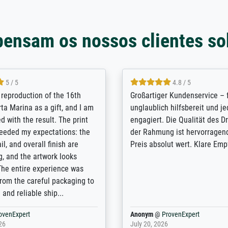
pensam os nossos clientes so
5 / 5
5 / 5
t Meisterdrucke strives to
Outstanding quality and cus
lients demands, and provides
support. - the quality of the pr
ice on how to obtain the best
excellent and difficult to dist
 the prints requested by the
from the real thing; it will be
e company has a vast
for high-quality art prints fro
of prints to choose from, and
the quality of the framing is e
e excellent service also with
the customisation options for
prints which are not in that
are broad - the customer sup
. Highly recommended!
colleagues are truly super...
rovenExpert
Anonym
@
ProvenExpert
6
January 12, 2026