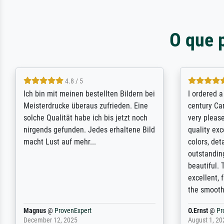
O que 
5 / 5
Rundum positive Erfahrung. Die
The team a
Ausführung des Auftrags hat eine Weile
meet its c
gedauert, die angekündigte Lieferzeit
expert adv
wurde aber letztlich sogar etwas
results for
unterschritten. Die Qualität des Papiers
client. Th
und des Drucks (Farben, Details usw.) ist
repertoire 
nicht nur gut, sondern hervorragend.
will provid
Selbst ein Druck ist damit ein Kunstwerk
regards to 
im eigenen Sinne. Definitiv den Pre...
repertoire
Dr.
@
ProvenExpert
Anonym
@
P
February 3, 2026
April 22, 202