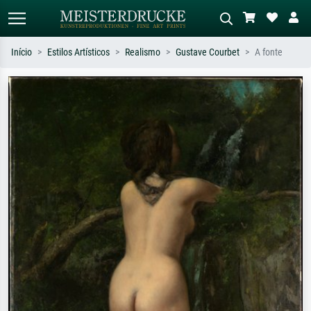
Início
Estilos Artísticos
Realismo
Gustave Courbet
A fonte
Pesquisa padrão
Pesquisa de imagens IA
Pesquise por artista, título ou estilo –
Descreva a cena – ex: prado verde,
ex: Monet, Noite Estrelada,
abstrato com muito vermelho, pintura
impressionismo, onda de Hokusai, nu.
a óleo escura, nu em pé ao lado de
uma árvore.