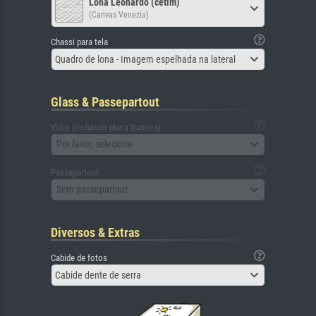
Lona Leonardo (cetim)
(Canvas Venezia)
Chassi para tela
Quadro de lona - Imagem espelhada na lateral
Glass & Passepartout
Vidro (incluindo placa traseira)
Por favor, selecione
Passepartout
Sem passepartout
Diversos & Extras
Cabide de fotos
Cabide dente de serra