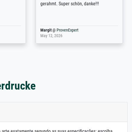
 the work
problème. Merci à toute l'équipe ! Hervé
port
Anonym
@
ProvenExpert
March 31, 2025
erdrucke
e arte exatamente segundo as suas especificações: escolha