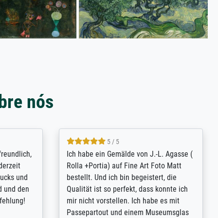
bre nós
4.8 / 5
tomer
Qualité absolument irréprochable.
inting is
Extraordinaire diversité des thèmes
inguish
abordés et personnalisation des
 my go-to
demandes (recadrage, réajustement des
m now on -
couleurs). Relation clientèle parfaite.
xcellent -
Transport, réception sans aucun