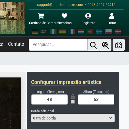
support@meisterdrucke.com · 0043 4257 29415
Carrinho de Compras
Favoritos
Registrar
Entrar
Contato
ço
Configurar impressão artística
Largura (Tema, cm)
Altura (Tema, cm)
Borda adicional
0 cm de borda