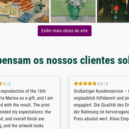
Exibir mais obras de arte
pensam os nossos clientes so
5 / 5
5 / 5
t Meisterdrucke strives to
Outstanding quality and cus
lients demands, and provides
support. - the quality of the pr
ice on how to obtain the best
excellent and difficult to dist
 the prints requested by the
from the real thing; it will be
e company has a vast
for high-quality art prints fro
of prints to choose from, and
the quality of the framing is e