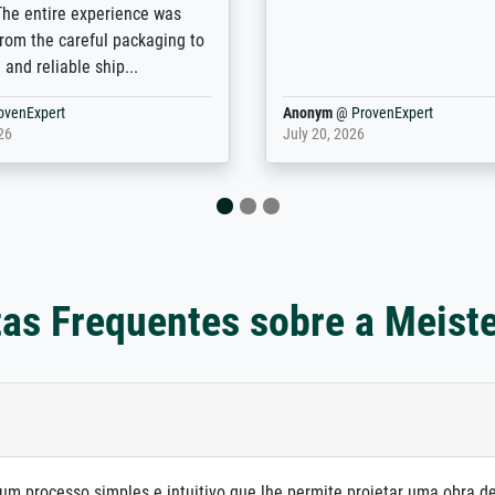
e excellent service also with
the customisation options for
prints which are not in that
are broad - the customer sup
. Highly recommended!
colleagues are truly super...
rovenExpert
Anonym
@
ProvenExpert
6
January 12, 2026
as Frequentes sobre a Meist
um processo simples e intuitivo que lhe permite projetar uma obra d