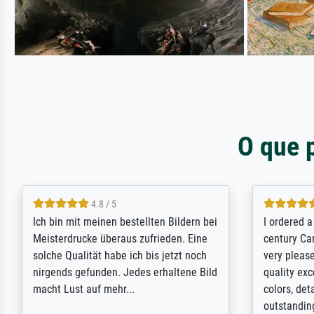
O que 
5 / 5
Rundum positive Erfahrung. Die
The team a
Ausführung des Auftrags hat eine Weile
meet its c
gedauert, die angekündigte Lieferzeit
expert adv
wurde aber letztlich sogar etwas
results for
unterschritten. Die Qualität des Papiers
client. Th
und des Drucks (Farben, Details usw.) ist
repertoire 