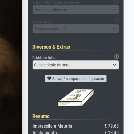
Vidro (incluindo placa traseira)
Por favor, selecione
Passepartout
Sem passepartout
Diversos & Extras
Cabide de fotos
Cabide dente de serra
Salvar / comparar configuração
Resumo
Impressão e Material
€ 79.68
Acabamento
€ 13.49