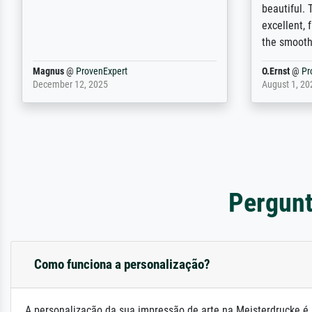
nicht nur gut, sondern hervorragend.
will provid
Selbst ein Druck ist damit ein Kunstwerk
regards to 
im eigenen Sinne. Definitiv den Pre...
repertoire
Dr.
@
ProvenExpert
Anonym
@
P
February 3, 2026
April 22, 202
Pergunt
Como funciona a personalização?
A personalização da sua impressão de arte na Meisterdrucke é 