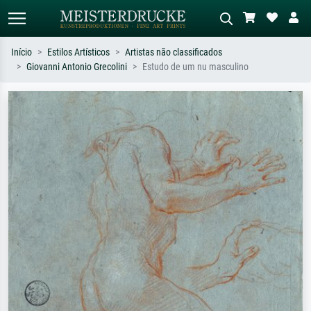
Início
Estilos Artísticos
Artistas não classificados
Giovanni Antonio Grecolini
Estudo de um nu masculino
Pesquisa padrão
Pesquisa de imagens IA
Pesquise por artista, título ou estilo –
Descreva a cena – ex: prado verde,
ex: Monet, Noite Estrelada,
abstrato com muito vermelho, pintura
impressionismo, onda de Hokusai, nu.
a óleo escura, nu em pé ao lado de
uma árvore.