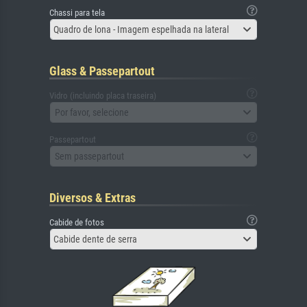
Chassi para tela
Quadro de lona - Imagem espelhada na lateral
Glass & Passepartout
Vidro (incluindo placa traseira)
Por favor, selecione
Passepartout
Sem passepartout
Diversos & Extras
Cabide de fotos
Cabide dente de serra