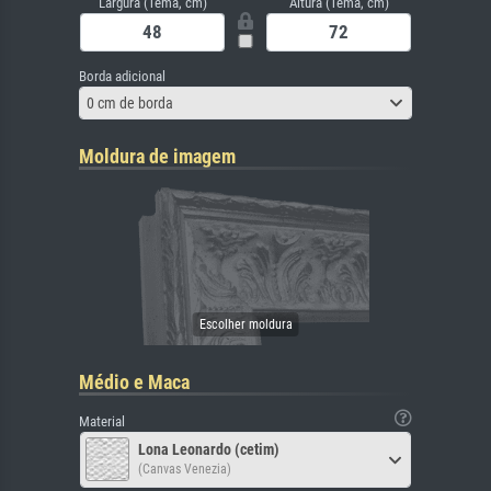
Largura (Tema, cm)
Altura (Tema, cm)
Borda adicional
0 cm de borda
Moldura de imagem
Médio e Maca
Material
Lona Leonardo (cetim)
(Canvas Venezia)