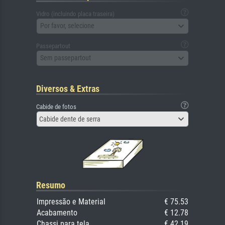
Vidro (incluindo placa traseira)
Por favor, selecione
Passepartout
Sem passepartout
Diversos & Extras
Cabide de fotos
Cabide dente de serra
Resumo
Impressão e Material
€ 75.53
Acabamento
€ 12.78
Chassi para tela
€ 42.19