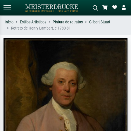
Início
Estilos Artísticos
Pintura de retratos
Gilbert Stuart
Retrato de Henry Lambert, c.1780-81
Pesquisa padrão
Pesquisa de imagens IA
Pesquise por artista, título ou estilo –
Descreva a cena – ex: prado verde,
ex: Monet, Noite Estrelada,
abstrato com muito vermelho, pintura
impressionismo, onda de Hokusai, nu.
a óleo escura, nu em pé ao lado de
uma árvore.