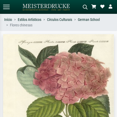
Início
Estilos Artísticos
Círculos Culturais
German School
Flores chinesas
Pesquisa padrão
Pesquisa de imagens IA
Pesquise por artista, título ou estilo –
Descreva a cena – ex: prado verde,
ex: Monet, Noite Estrelada,
abstrato com muito vermelho, pintura
impressionismo, onda de Hokusai, nu.
a óleo escura, nu em pé ao lado de
uma árvore.