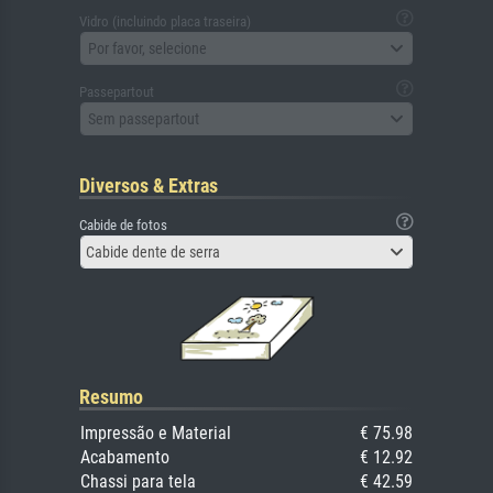
Vidro (incluindo placa traseira)
Por favor, selecione
Passepartout
Sem passepartout
Diversos & Extras
Cabide de fotos
Cabide dente de serra
Resumo
Impressão e Material
€ 75.98
Acabamento
€ 12.92
Chassi para tela
€ 42.59