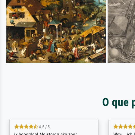
O que 
4.5 / 5
ik beoordeel Meisterdrucke zeer
Wow....ich 