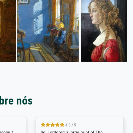
bre nós
4.8 / 5
bsoluut
So, I ordered a large print of The