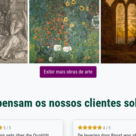
Exibir mais obras de arte
pensam os nossos clientes so
5 / 5
4 / 5
bin sehr über die Qualität
De levering door Bpost was a