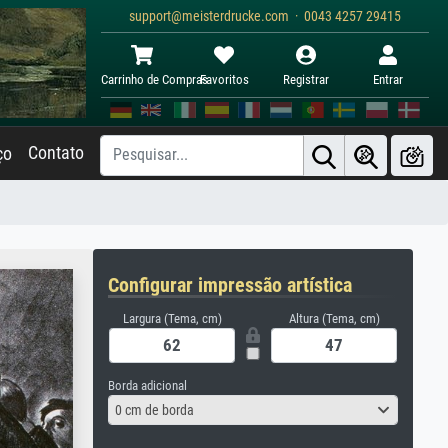
support@meisterdrucke.com · 0043 4257 29415
Carrinho de Compras
Favoritos
Registrar
Entrar
Contato
ço
Configurar impressão artística
Largura (Tema, cm)
Altura (Tema, cm)
Borda adicional
0 cm de borda