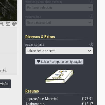
Vidro (incluindo placa traseira)
Por favor, selecione
Passepartout
Sem passepartout
Diversos & Extras
Cabide de fotos
Cabide dente de serra
Salvar / comparar configuração
ponês.
visão
Resumo
Impressão e Material
€ 77.91
Acabamento
€ 13.17