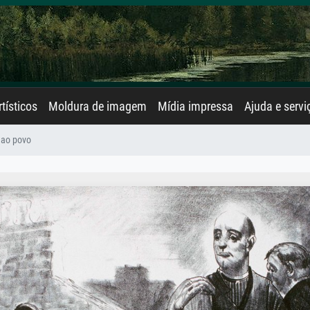
rtísticos
Moldura de imagem
Mídia impressa
Ajuda e servi
 ao povo