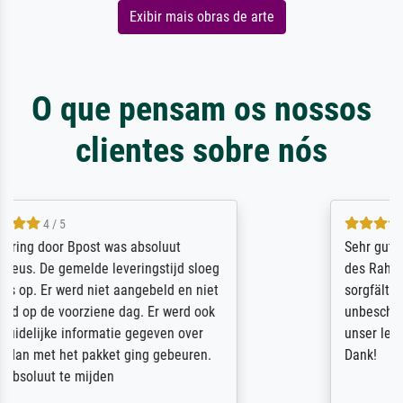
Exibir mais obras de arte
O que pensam os nossos
clientes sobre nós
5 / 5
Sehr gute Qualität des Leinwanddrucks und
des Rahmens! Unser Bild wurde sehr
sorgfältig und sicher verpackt, so dass es
unbeschadet bei uns ankam. Es wird nicht
unser letzter Meisterdruck sein. Vielen
Dank!