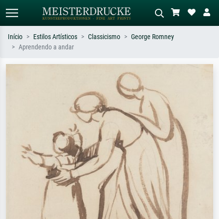
Início
Estilos Artísticos
Classicismo
George Romney
Aprendendo a andar
Pesquisa padrão
Pesquisa de imagens IA
Pesquise por artista, título ou estilo –
Descreva a cena – ex: prado verde,
ex: Monet, Noite Estrelada,
abstrato com muito vermelho, pintura
impressionismo, onda de Hokusai, nu.
a óleo escura, nu em pé ao lado de
uma árvore.