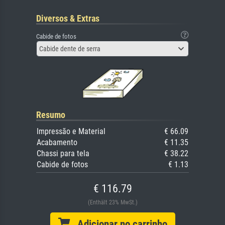
Diversos & Extras
Cabide de fotos
Cabide dente de serra
Resumo
Impressão e Material
€ 66.09
Acabamento
€ 11.35
Chassi para tela
€ 38.22
Cabide de fotos
€ 1.13
€ 116.79
(Enthält 23% MwSt.)
Adicionar no carrinho