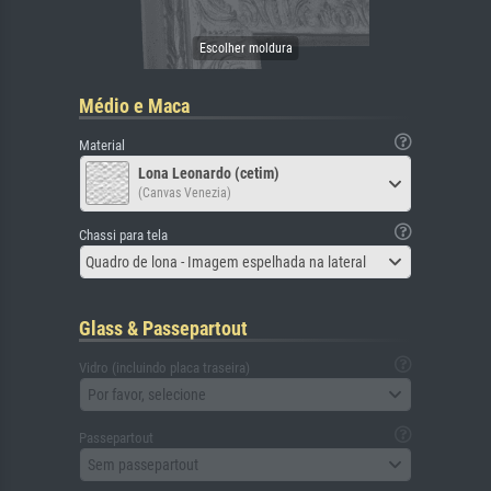
Médio e Maca
Material
Lona Leonardo (cetim)
(Canvas Venezia)
Chassi para tela
Quadro de lona - Imagem espelhada na lateral
Glass & Passepartout
Vidro (incluindo placa traseira)
Por favor, selecione
Passepartout
Sem passepartout