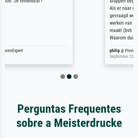
stoppen begint het weer van voor af aan).
Als er naar een bepaalde kunstenaar
gevraagd wordt krijg je ook een aantal
werken van andere wat het onoverzichtelijk
maakt (bvb zoek Ros = ook Rops, Rose etc).
Waarom duidt u ...
philip
@
ProvenExpert
September 23, 2025
Perguntas Frequentes
sobre a Meisterdrucke