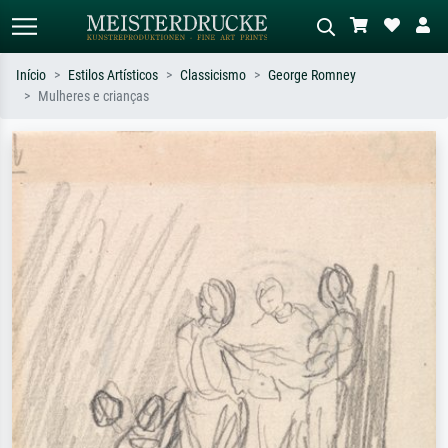
Início
Estilos Artísticos
Classicismo
George Romney
Mulheres e crianças
Pesquisa padrão
Pesquisa de imagens IA
Pesquise por artista, título ou estilo –
Descreva a cena – ex: prado verde,
ex: Monet, Noite Estrelada,
abstrato com muito vermelho, pintura
impressionismo, onda de Hokusai, nu.
a óleo escura, nu em pé ao lado de
uma árvore.