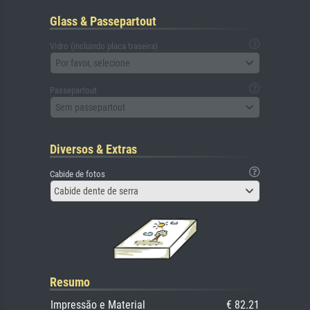
Glass & Passepartout
Vidro (incluindo placa traseira)
Por favor, selecione
Passepartout
Sem passepartout
Diversos & Extras
Cabide de fotos
Cabide dente de serra
Resumo
Impressão e Material
€ 82.21