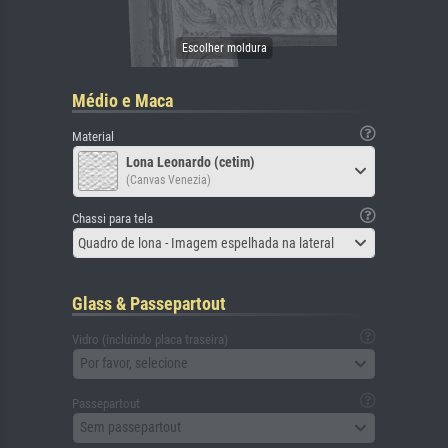
Médio e Maca
Material
Lona Leonardo (cetim)
(Canvas Venezia)
Chassi para tela
Quadro de lona - Imagem espelhada na lateral
Glass & Passepartout
Vidro (incluindo placa traseira)
Por favor, selecione
Passepartout
Sem passepartout