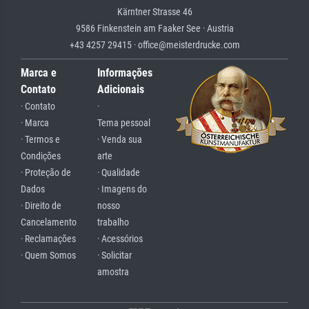
Kärntner Strasse 46
9586 Finkenstein am Faaker See · Austria
+43 4257 29415 · office@meisterdrucke.com
Marca e
Informações
Contato
Adicionais
· Contato
·
· Marca
Tema pessoal
· Termos e
· Venda sua
Condições
arte
· Proteção de
· Qualidade
Dados
· Imagens do
· Direito de
nosso
Cancelamento
trabalho
· Reclamações
· Acessórios
· Quem Somos
· Solicitar
amostra