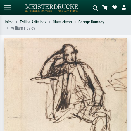
Início
Estilos Artísticos
Classicismo
George Romney
William Hayley
Pesquisa padrão
Pesquisa de imagens IA
Pesquise por artista, título ou estilo –
Descreva a cena – ex: prado verde,
ex: Monet, Noite Estrelada,
abstrato com muito vermelho, pintura
impressionismo, onda de Hokusai, nu.
a óleo escura, nu em pé ao lado de
uma árvore.