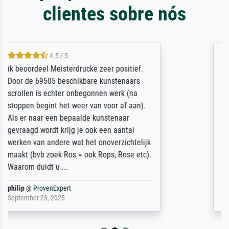
clientes sobre nós
5 / 5
Die Zufriedenheit ist auch nicht dadurch
getrübt, dass das Bild entgegen einer
angegebenen Lieferanschrift (sollte eine
Überraschung für die normannische
Ehefrau sein zum Hochzeits- gleichzeitig
auch Geburtstag sein) doch nach zu Hause
zugestellt wurde.
Jürgen
@
ProvenExpert
April 22, 2026