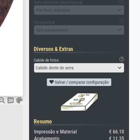
Vidro (incluindo placa traseira)
Por favor, selecione
Passepartout
Sem passepartout
Diversos & Extras
Cabide de fotos
Cabide dente de serra
Salvar / comparar configuração
Resumo
Impressão e Material
€ 66.10
Acabamento
€ 11.35