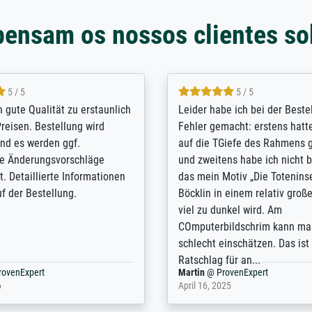
pensam os nossos clientes so
5 / 5
5 / 5
/ Highly recommended. The
The team at Meisterdrucke st
 ordering and payment process
meet its clients demands, an
shipping was efficient and
expert advice on how to obtai
self exceeds expectations. I
results for the prints request
n the UK and found the site
client. The company has a va
or a specific print - I am very
repertoire of prints to choose
with the service and the
will provide excellent service
regards to prints which are no
repertoire. Highly recommen
nExpert
Anonym
@
ProvenExpert
 2025
April 22, 2026