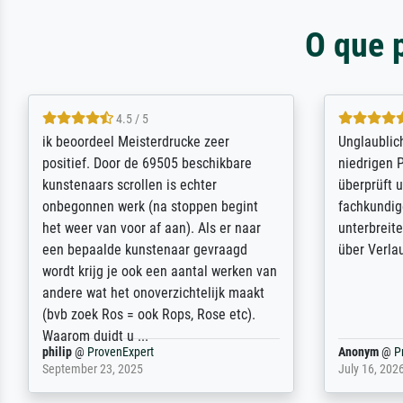
O que 
5 / 5
Die Zufriedenheit ist auch nicht dadurch
Excellent 
getrübt, dass das Bild entgegen einer
selection,
angegebenen Lieferanschrift (sollte
were easy, 
eine Überraschung für die normannische
the item it
Ehefrau sein zum Hochzeits- gleichzeitig
am based i
auch Geburtstag sein) doch nach zu
searching f
Hause zugestellt wurde.
impressed 
quality.
Jürgen
@
ProvenExpert
SJL
@
Prove
April 22, 2026
December 2,