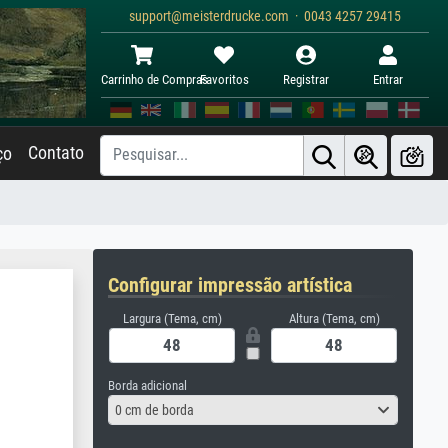
support@meisterdrucke.com · 0043 4257 29415
Carrinho de Compras
Favoritos
Registrar
Entrar
Contato
ço
Configurar impressão artística
Largura (Tema, cm)
Altura (Tema, cm)
Borda adicional
0 cm de borda