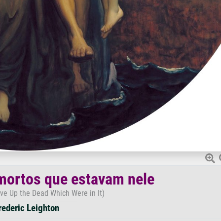
mortos que estavam nele
ve Up the Dead Which Were in It)
rederic Leighton