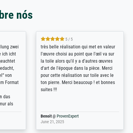
bre nós
5 / 5
rives to
eine große Auswahl an Bildern und
d provides
deren Reproduktionsmöglichkeiten;
n the best
wurde sehr gut durch die einzelnen
ed by the
Bestellkriterien geführt, verständliche
st
Erklärungen, z.B. mit Bilddarstellungen,
 from, and
werde auf jeden Fall meine guten
 also with
Erfahrungen weitergeben.
t in that
ded!
Anonym
@
ProvenExpert
May 13, 2026