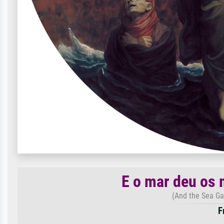
E o mar deu os 
(And the Sea Ga
F