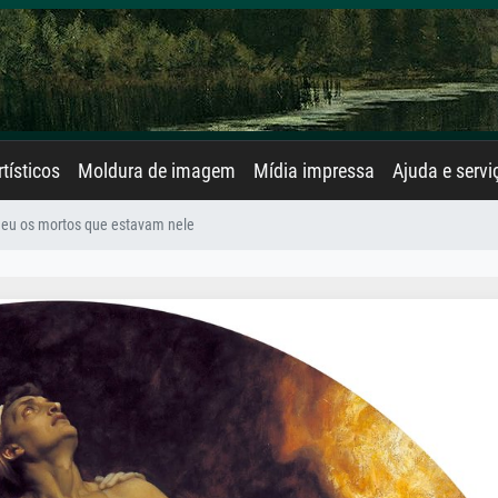
rtísticos
Moldura de imagem
Mídia impressa
Ajuda e servi
deu os mortos que estavam nele