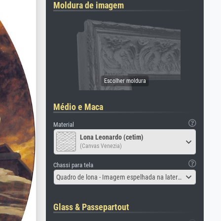
Moldura de imagem
Médio e Maca
Material
Lona Leonardo (cetim)
(Canvas Venezia)
Chassi para tela
Quadro de lona - Imagem espelhada na lateral
Glass & Passepartout