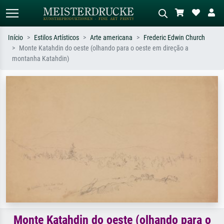
Início
Estilos Artísticos
Arte americana
Frederic Edwin Church
Monte Katahdin do oeste (olhando para o oeste em direção a
Pesquisa padrão
Pesquisa de imagens IA
montanha Katahdin)
Pesquise por artista, título ou estilo –
Descreva a cena – ex: prado verde,
ex: Monet, Noite Estrelada,
abstrato com muito vermelho, pintura
impressionismo, onda de Hokusai, nu.
a óleo escura, nu em pé ao lado de
uma árvore.
Monte Katahdin do oeste (olhando para o