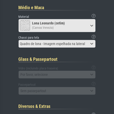
Médio e Maca
Material
Lona Leonardo (cetim)
(Canvas Venezia)
Chassi para tela
Quadro de lona - Imagem espelhada na lateral
Glass & Passepartout
Vidro (incluindo placa traseira)
Por favor, selecione
Passepartout
Sem passepartout
Diversos & Extras