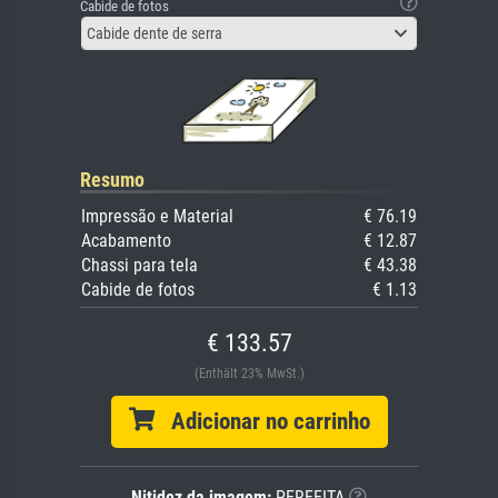
Cabide de fotos
Cabide dente de serra
Resumo
Impressão e Material
€ 76.19
Acabamento
€ 12.87
Chassi para tela
€ 43.38
Cabide de fotos
€ 1.13
€ 133.57
(Enthält 23% MwSt.)
Adicionar no carrinho
Nitidez da imagem:
PERFEITA