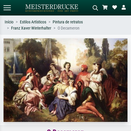
Início
Estilos Artísticos
Pintura de retratos
Franz Xaver Winterhalter
O Decameron
Pesquisa padrão
Pesquisa de imagens IA
Pesquise por artista, título ou estilo –
Descreva a cena – ex: prado verde,
ex: Monet, Noite Estrelada,
abstrato com muito vermelho, pintura
impressionismo, onda de Hokusai, nu.
a óleo escura, nu em pé ao lado de
uma árvore.