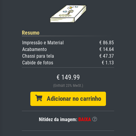
Resumo
Impressão e Material
€ 86.85
Acabamento
€ 14.64
Chassi para tela
€ 47.37
Cabide de fotos
€ 1.13
€ 149.99
(Enthält 23% MwSt.)
Adicionar no carrinho
Nitidez da imagem:
BAIXA