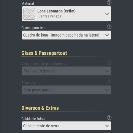
Material
Lona Leonardo (cetim)
(Canvas Venezia)
Chassi para tela
Quadro de lona - Imagem espelhada na lateral
Glass & Passepartout
Vidro (incluindo placa traseira)
Por favor, selecione
Passepartout
Sem passepartout
Diversos & Extras
Cabide de fotos
Cabide dente de serra