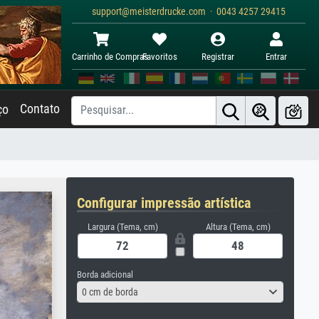
support@meisterdrucke.com · 0043 4257 29415
Carrinho de Compras
Favoritos
Registrar
Entrar
Contato
ço
Configurar impressão artística
Largura (Tema, cm)
Altura (Tema, cm)
Borda adicional
0 cm de borda