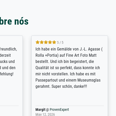
bre nós
4.8 / 5
tomer
Qualité absolument irréprochable.
inting is
Extraordinaire diversité des thèmes
inguish
abordés et personnalisation des
 my go-to
demandes (recadrage, réajustement des
m now on -
couleurs). Relation clientèle parfaite.
xcellent -
Transport, réception sans aucun
 the work
problème. Merci à toute l'équipe ! Hervé
port
Anonym
@
ProvenExpert
March 31, 2025