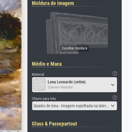
Moldura de imagem
Médio e Maca
Material
Lona Leonardo (cetim)
(Canvas Venezia)
Chassi para tela
Quadro de lona - Imagem espelhada na lateral
Glass & Passepartout