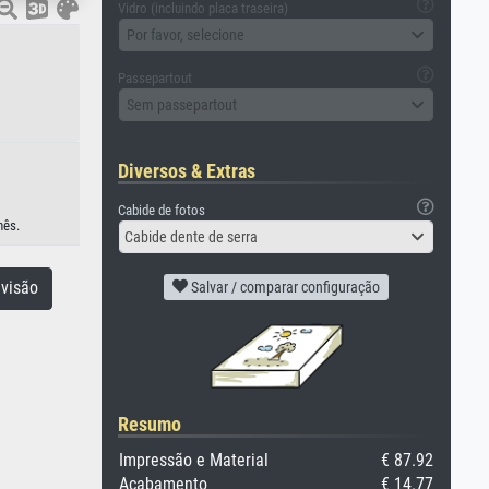
Vidro (incluindo placa traseira)
Por favor, selecione
Passepartout
Sem passepartout
Diversos & Extras
Cabide de fotos
nês.
Cabide dente de serra
visão
Salvar / comparar configuração
Resumo
Impressão e Material
€ 87.92
Acabamento
€ 14.77