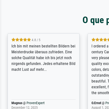
O que 
5 / 5
Rundum positive Erfahrung. Die
The team a
Ausführung des Auftrags hat eine Weile
meet its c
gedauert, die angekündigte Lieferzeit
expert adv
wurde aber letztlich sogar etwas
results for
unterschritten. Die Qualität des Papiers
client. Th
und des Drucks (Farben, Details usw.) ist
repertoire 
nicht nur gut, sondern hervorragend.
will provid
Selbst ein Druck ist damit ein Kunstwerk
regards to 
im eigenen Sinne. Definitiv den Pre...
repertoire
Dr.
@
ProvenExpert
Anonym
@
P
February 3, 2026
April 22, 202