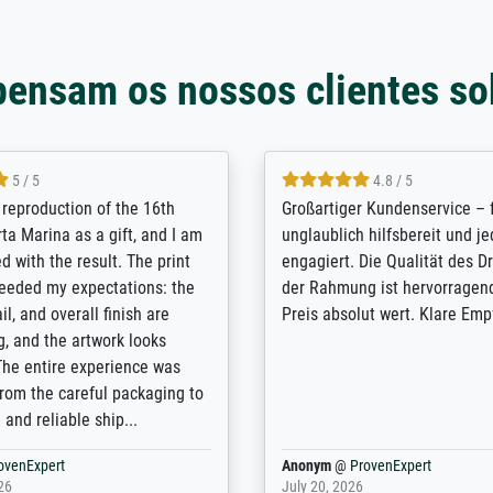
pensam os nossos clientes so
5 / 5
5 / 5
t Meisterdrucke strives to
Outstanding quality and cus
lients demands, and provides
support. - the quality of the pr
ice on how to obtain the best
excellent and difficult to dist
 the prints requested by the
from the real thing; it will be
e company has a vast
for high-quality art prints fro
of prints to choose from, and
the quality of the framing is e
e excellent service also with
the customisation options for
prints which are not in that
are broad - the customer sup
. Highly recommended!
colleagues are truly super...
rovenExpert
Anonym
@
ProvenExpert
6
January 12, 2026