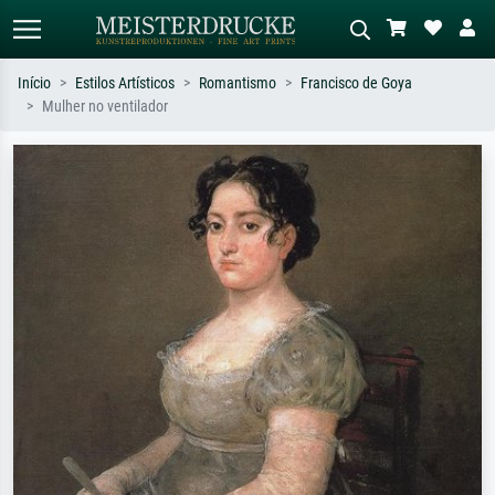
Início
Estilos Artísticos
Romantismo
Francisco de Goya
Mulher no ventilador
Pesquisa padrão
Pesquisa de imagens IA
Pesquise por artista, título ou estilo –
Descreva a cena – ex: prado verde,
ex: Monet, Noite Estrelada,
abstrato com muito vermelho, pintura
impressionismo, onda de Hokusai, nu.
a óleo escura, nu em pé ao lado de
uma árvore.