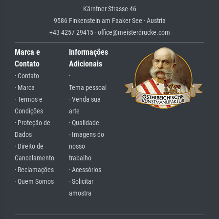
Kärntner Strasse 46
9586 Finkenstein am Faaker See · Austria
+43 4257 29415 · office@meisterdrucke.com
Marca e
Informações
Contato
Adicionais
· Contato
·
· Marca
Tema pessoal
· Termos e
· Venda sua
Condições
arte
· Proteção de
· Qualidade
Dados
· Imagens do
· Direito de
nosso
Cancelamento
trabalho
· Reclamações
· Acessórios
· Quem Somos
· Solicitar
amostra