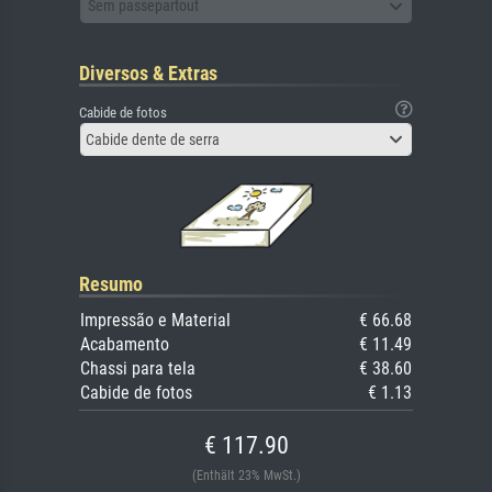
Sem passepartout
Diversos & Extras
Cabide de fotos
Cabide dente de serra
Resumo
Impressão e Material
€ 66.68
Acabamento
€ 11.49
Chassi para tela
€ 38.60
Cabide de fotos
€ 1.13
€ 117.90
(Enthält 23% MwSt.)