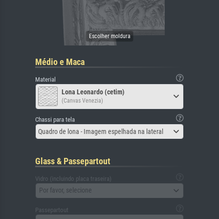
Médio e Maca
Material
Lona Leonardo (cetim)
(Canvas Venezia)
Chassi para tela
Quadro de lona - Imagem espelhada na lateral
Glass & Passepartout
Vidro (incluindo placa traseira)
Por favor, selecione
Passepartout