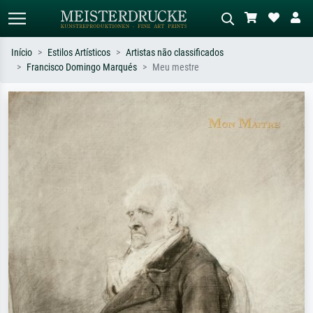
Início
Estilos Artísticos
Artistas não classificados
Francisco Domingo Marqués
Meu mestre
Pesquisa padrão
Pesquisa de imagens IA
Pesquise por artista, título ou estilo –
Descreva a cena – ex: prado verde,
ex: Monet, Noite Estrelada,
abstrato com muito vermelho, pintura
impressionismo, onda de Hokusai, nu.
a óleo escura, nu em pé ao lado de
uma árvore.