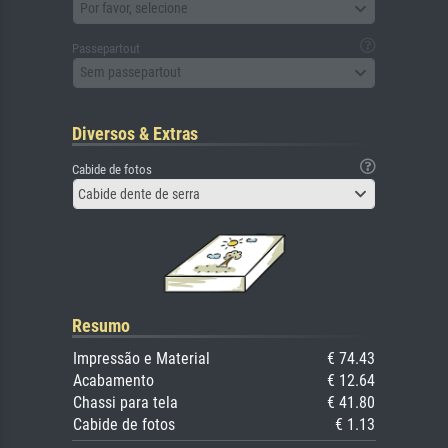
Por favor, selecione
Passepartout
Sem passepartout
Diversos & Extras
Cabide de fotos
Cabide dente de serra
Resumo
Impressão e Material
€ 74.43
Acabamento
€ 12.64
Chassi para tela
€ 41.80
Cabide de fotos
€ 1.13