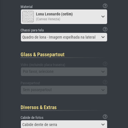
Material
Lona Leonardo (cetim)
(Canvas Venezia)
Chassi para tela
Quadro de lona - Imagem espelhada na lateral
Glass & Passepartout
Vidro (incluindo placa traseira)
Por favor, selecione
Passepartout
Sem passepartout
Diversos & Extras
Cabide de fotos
Cabide dente de serra