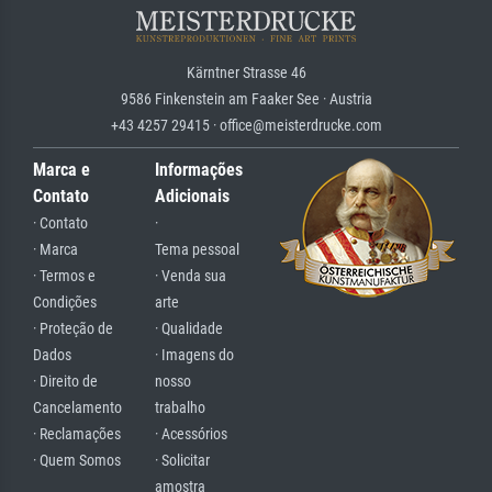
Kärntner Strasse 46
9586 Finkenstein am Faaker See · Austria
+43 4257 29415 · office@meisterdrucke.com
Marca e
Informações
Contato
Adicionais
· Contato
·
· Marca
Tema pessoal
· Termos e
· Venda sua
Condições
arte
· Proteção de
· Qualidade
Dados
· Imagens do
· Direito de
nosso
Cancelamento
trabalho
· Reclamações
· Acessórios
· Quem Somos
· Solicitar
amostra