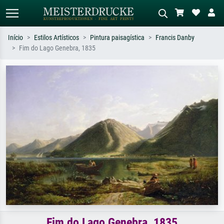
Início
Estilos Artísticos
Pintura paisagística
Francis Danby
Fim do Lago Genebra, 1835
Pesquisa padrão
Pesquisa de imagens IA
Pesquise por artista, título ou estilo –
Descreva a cena – ex: prado verde,
ex: Monet, Noite Estrelada,
abstrato com muito vermelho, pintura
impressionismo, onda de Hokusai, nu.
a óleo escura, nu em pé ao lado de
uma árvore.
Fim do Lago Genebra, 1835