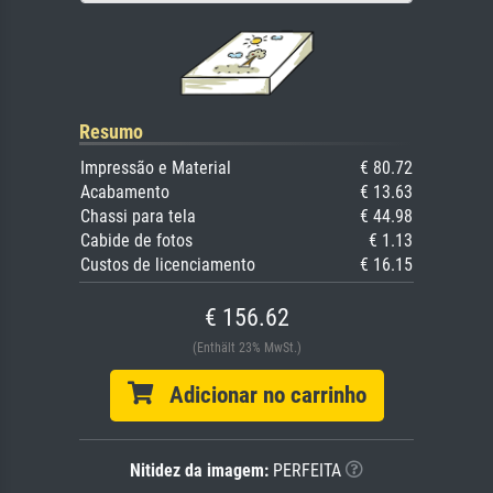
Resumo
Impressão e Material
€ 80.72
Acabamento
€ 13.63
Chassi para tela
€ 44.98
Cabide de fotos
€ 1.13
Custos de licenciamento
€ 16.15
€ 156.62
(Enthält 23% MwSt.)
Adicionar no carrinho
Nitidez da imagem:
PERFEITA