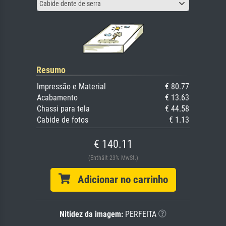
Cabide dente de serra
Resumo
Impressão e Material
€ 80.77
Acabamento
€ 13.63
Chassi para tela
€ 44.58
Cabide de fotos
€ 1.13
€ 140.11
(Enthält 23% MwSt.)
Adicionar no carrinho
Nitidez da imagem:
PERFEITA