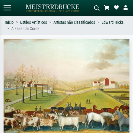
Início
Estilos Artísticos
Artistas não classificados
Edward Hicks
A Fazenda Cornell
Pesquisa padrão
Pesquisa de imagens IA
Pesquise por artista, título ou estilo –
Descreva a cena – ex: prado verde,
ex: Monet, Noite Estrelada,
abstrato com muito vermelho, pintura
impressionismo, onda de Hokusai, nu.
a óleo escura, nu em pé ao lado de
uma árvore.