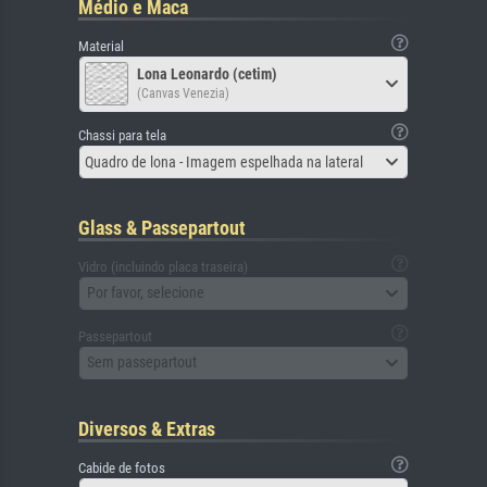
Médio e Maca
Material
Lona Leonardo (cetim)
(Canvas Venezia)
Chassi para tela
Quadro de lona - Imagem espelhada na lateral
Glass & Passepartout
Vidro (incluindo placa traseira)
Por favor, selecione
Passepartout
Sem passepartout
Diversos & Extras
Cabide de fotos