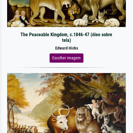
The Peaceable Kingdom, c.1846-47 (óleo sobre
tela)
Edward Hicks
Escolher imagem