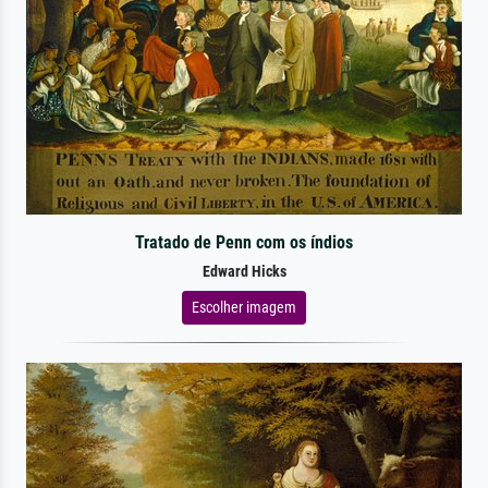
Tratado de Penn com os índios
Edward Hicks
Escolher imagem