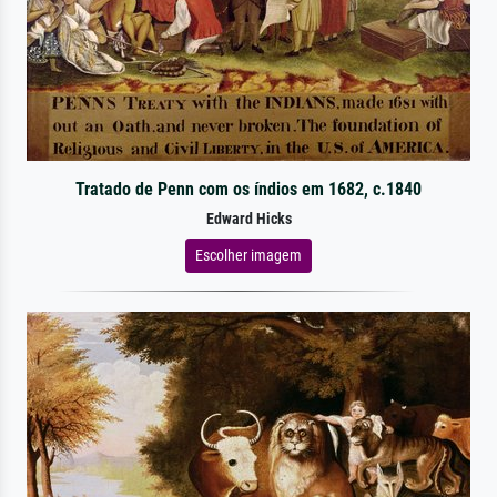
Tratado de Penn com os índios em 1682, c.1840
Edward Hicks
Escolher imagem