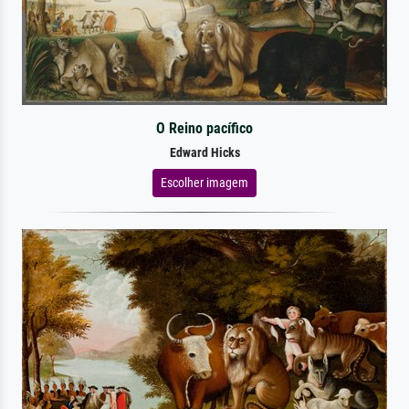
O Reino pacífico
Edward Hicks
Escolher imagem