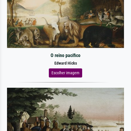
O reino pacífico
Edward Hicks
Escolher imagem