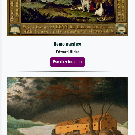
Reino pacífico
Edward Hicks
Escolher imagem