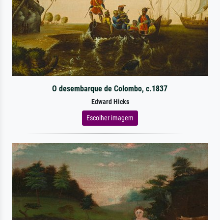
O desembarque de Colombo, c.1837
Edward Hicks
Escolher imagem