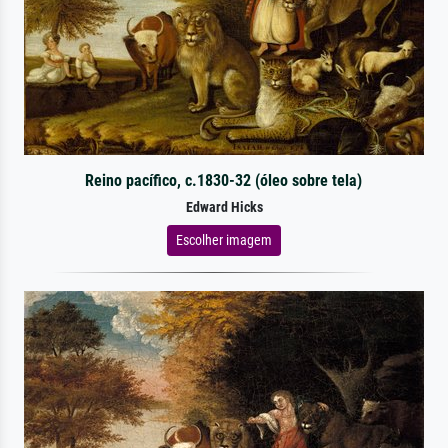
Reino pacífico, c.1830-32 (óleo sobre tela)
Edward Hicks
Escolher imagem