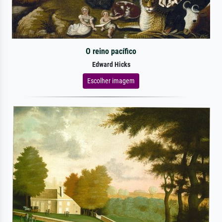
O reino pacífico
Edward Hicks
Escolher imagem