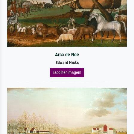
Arca de Noé
Edward Hicks
Escolher imagem