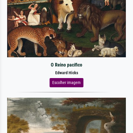
O Reino pacífico
Edward Hicks
Escolher imagem