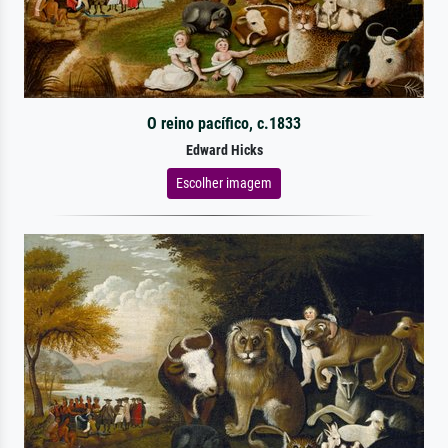
O reino pacífico, c.1833
Edward Hicks
Escolher imagem