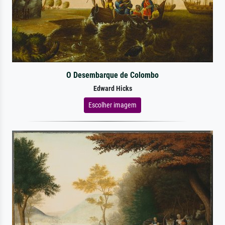
O Desembarque de Colombo
Edward Hicks
Escolher imagem