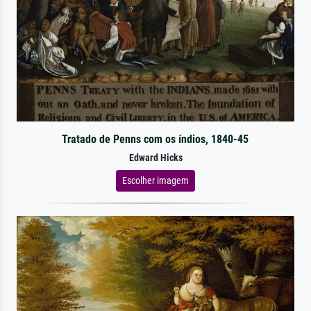
Tratado de Penns com os índios, 1840-45
Edward Hicks
Escolher imagem