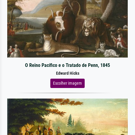
O Reino Pacífico e o Tratado de Penn, 1845
Edward Hicks
Escolher imagem