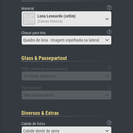
Material
Lona Leonardo (cetim)
(Canvas Venezia)
Chassi para tela
Quadro de lona - Imagem espelhada na lateral
Glass & Passepartout
Vidro (incluindo placa traseira)
Por favor, selecione
Passepartout
Sem passepartout
Diversos & Extras
Cabide de fotos
Cabide dente de serra