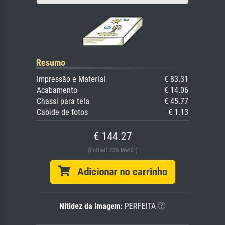
Resumo
Impressão e Material
€ 83.31
Acabamento
€ 14.06
Chassi para tela
€ 45.77
Cabide de fotos
€ 1.13
€ 144.27
(Enthält 23% MwSt.)
Adicionar no carrinho
Nitidez da imagem:
PERFEITA