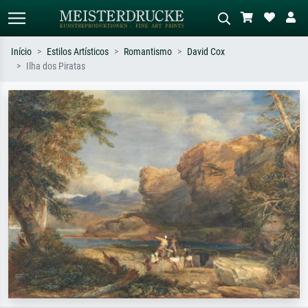
Início
Estilos Artísticos
Romantismo
David Cox
Ilha dos Piratas
Pesquisa padrão
Pesquisa de imagens IA
Pesquise por artista, título ou estilo –
Descreva a cena – ex: prado verde,
ex: Monet, Noite Estrelada,
abstrato com muito vermelho, pintura
impressionismo, onda de Hokusai, nu.
a óleo escura, nu em pé ao lado de
uma árvore.