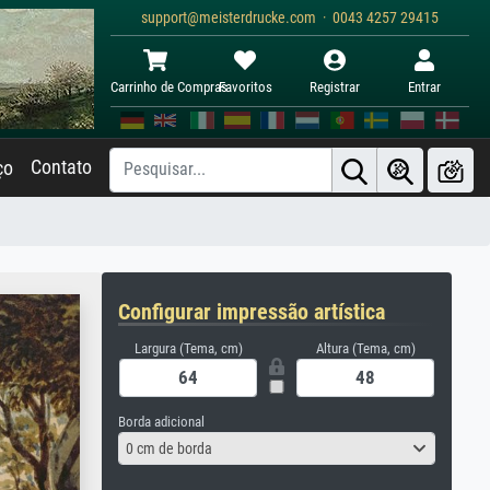
support@meisterdrucke.com · 0043 4257 29415
Carrinho de Compras
Favoritos
Registrar
Entrar
Contato
ço
Configurar impressão artística
Largura (Tema, cm)
Altura (Tema, cm)
Borda adicional
0 cm de borda