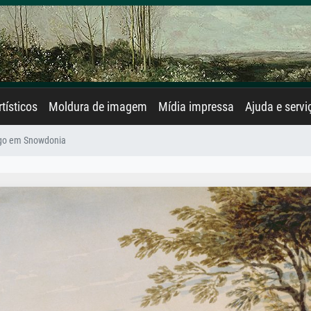
rtísticos
Moldura de imagem
Mídia impressa
Ajuda e servi
go em Snowdonia