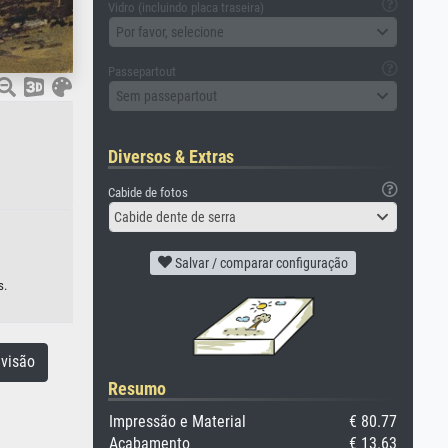
Vidro (incluindo placa traseira)
Por favor, selecione
Passepartout
Sem passepartout
Diversos & Extras
Cabide de fotos
Cabide dente de serra
Salvar / comparar configuração
s.
visão
Resumo
Impressão e Material
€ 80.77
Acabamento
€ 13.63