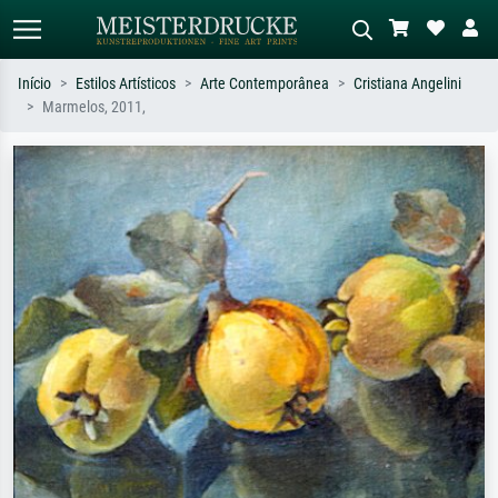
Início
Estilos Artísticos
Arte Contemporânea
Cristiana Angelini
Marmelos, 2011,
Pesquisa padrão
Pesquisa de imagens IA
Pesquise por artista, título ou estilo –
Descreva a cena – ex: prado verde,
ex: Monet, Noite Estrelada,
abstrato com muito vermelho, pintura
impressionismo, onda de Hokusai, nu.
a óleo escura, nu em pé ao lado de
uma árvore.