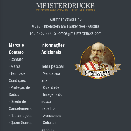
Kärntner Strasse 46
9586 Finkenstein am Faaker See · Austria
+43 4257 29415 · office@meisterdrucke.com
Marca e
Informações
Contato
Adicionais
· Contato
·
· Marca
Tema pessoal
· Termos e
· Venda sua
Condições
arte
· Proteção de
· Qualidade
Dados
· Imagens do
· Direito de
nosso
Cancelamento
trabalho
· Reclamações
· Acessórios
· Quem Somos
· Solicitar
amostra