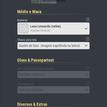
Médio e Maca
Material
Lona Leonardo (cetim)
(Canvas Venezia)
Chassi para tela
Quadro de lona - Imagem espelhada na lateral
Glass & Passepartout
Vidro (incluindo placa traseira)
Por favor, selecione
Passepartout
Sem passepartout
Diversos & Extras