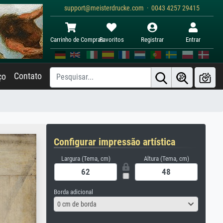
support@meisterdrucke.com · 0043 4257 29415
Carrinho de Compras
Favoritos
Registrar
Entrar
Contato
ço
Configurar impressão artística
Largura (Tema, cm)
Altura (Tema, cm)
Borda adicional
0 cm de borda