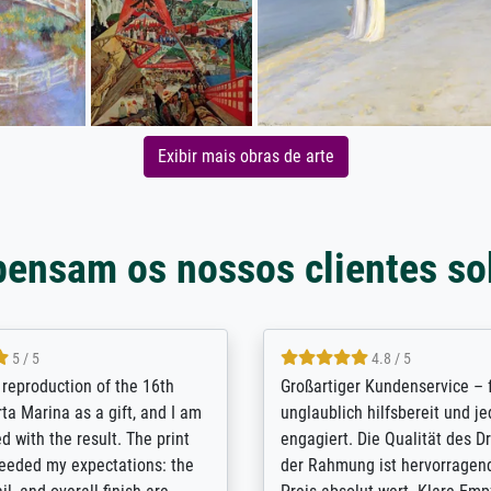
Exibir mais obras de arte
pensam os nossos clientes so
5 / 5
5 / 5
t Meisterdrucke strives to
Outstanding quality and cus
lients demands, and provides
support. - the quality of the pr
ice on how to obtain the best
excellent and difficult to dist
 the prints requested by the
from the real thing; it will be