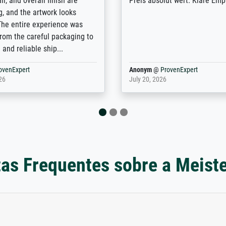
e company has a vast
for high-quality art prints fro
of prints to choose from, and
the quality of the framing is e
e excellent service also with
the customisation options for
prints which are not in that
are broad - the customer sup
. Highly recommended!
colleagues are truly super...
rovenExpert
Anonym
@
ProvenExpert
6
January 12, 2026
as Frequentes sobre a Meist