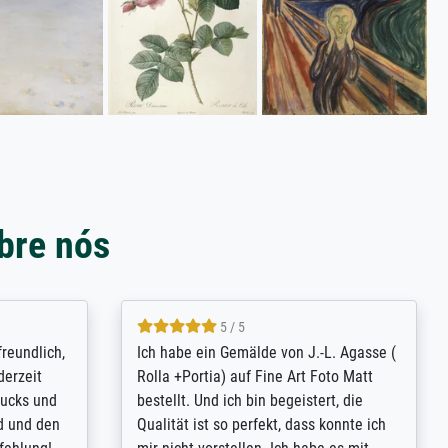
bre nós
4.8 / 5
tomer
Qualité absolument irréprochable.
inting is
Extraordinaire diversité des thèmes
inguish
abordés et personnalisation des
 my go-to
demandes (recadrage, réajustement des