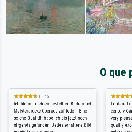
O que 
5 / 5
Rundum positive Erfahrung. Die
The team a
Ausführung des Auftrags hat eine Weile
meet its c
gedauert, die angekündigte Lieferzeit
expert adv
wurde aber letztlich sogar etwas
results for