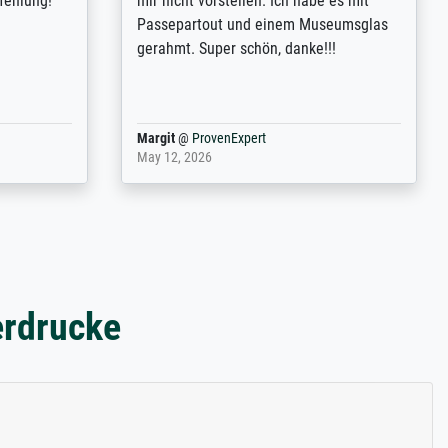
m now on -
couleurs). Relation clientèle parfaite.
xcellent -
Transport, réception sans aucun
 the work
problème. Merci à toute l'équipe ! Hervé
port
Anonym
@
ProvenExpert
March 31, 2025
erdrucke