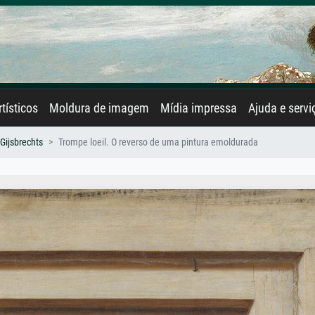
rtísticos
Moldura de imagem
Mídia impressa
Ajuda e servi
Gijsbrechts
Trompe loeil. O reverso de uma pintura emoldurada