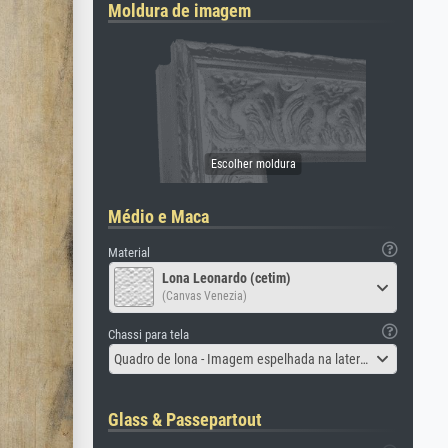
Moldura de imagem
Médio e Maca
Material
Lona Leonardo (cetim)
(Canvas Venezia)
Chassi para tela
Quadro de lona - Imagem espelhada na lateral
Glass & Passepartout