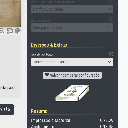
Vidro (incluindo placa traseira)
Por favor, selecione
Passepartout
Sem passepartout
Diversos & Extras
Cabide de fotos
Cabide dente de serra
Salvar / comparar configuração
rela, papel
visão
Resumo
Impressão e Material
€ 79.29
Acabamento
€ 13.35