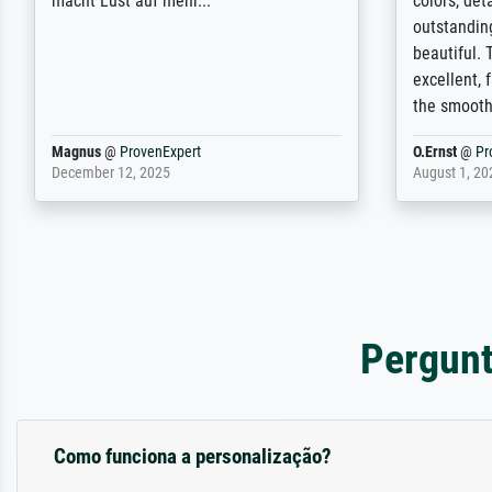
unterschritten. Die Qualität des Papiers
client. Th
und des Drucks (Farben, Details usw.) ist
repertoire 
nicht nur gut, sondern hervorragend.
will provid
Selbst ein Druck ist damit ein Kunstwerk
regards to 
im eigenen Sinne. Definitiv den Pre...
repertoire
Dr.
@
ProvenExpert
Anonym
@
P
February 3, 2026
April 22, 202
Pergunt
Como funciona a personalização?