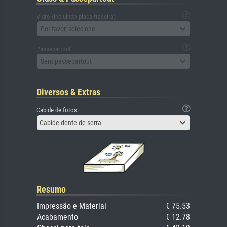
Vidro (incluindo placa traseira)
Por favor, selecione
Passepartout
Sem passepartout
Diversos & Extras
Cabide de fotos
Cabide dente de serra
Resumo
Impressão e Material
€ 75.53
Acabamento
€ 12.78