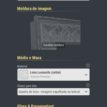
Moldura de imagem
Médio e Maca
Material
Lona Leonardo (cetim)
(Canvas Venezia)
Chassi para tela
Quadro de lona - Imagem espelhada na lateral
Glass & Passepartout