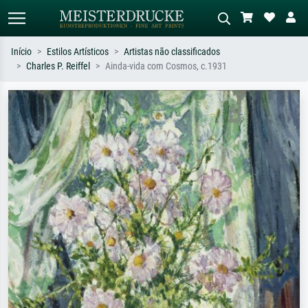
Início
Estilos Artísticos
Artistas não classificados
Charles P. Reiffel
Ainda-vida com Cosmos, c.1931
Pesquisa padrão
Pesquisa de imagens IA
Pesquise por artista, título ou estilo –
Descreva a cena – ex: prado verde,
ex: Monet, Noite Estrelada,
abstrato com muito vermelho, pintura
impressionismo, onda de Hokusai, nu.
a óleo escura, nu em pé ao lado de
uma árvore.