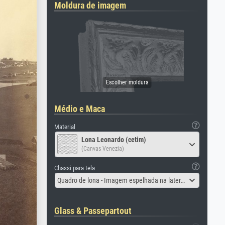
Moldura de imagem
Médio e Maca
Material
Lona Leonardo (cetim)
(Canvas Venezia)
Chassi para tela
Quadro de lona - Imagem espelhada na lateral
Glass & Passepartout