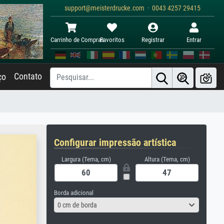
support@meisterdrucke.com · 0043 4257 29415
Carrinho de Compras
Favoritos
Registrar
Entrar
Contato
ço
Configurar impressão artística
Largura (Tema, cm)
Altura (Tema, cm)
Borda adicional
0 cm de borda