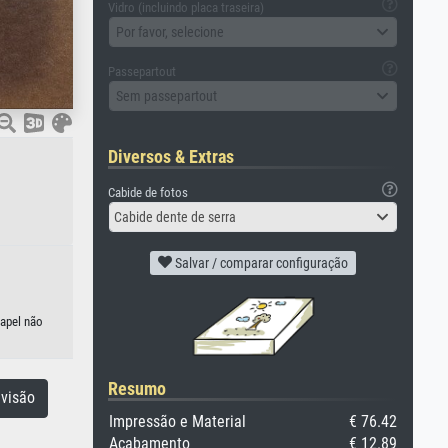
Vidro (incluindo placa traseira)
Por favor, selecione
Passepartout
Sem passepartout
Diversos & Extras
Cabide de fotos
Cabide dente de serra
Salvar / comparar configuração
papel não
Resumo
visão
Impressão e Material
€ 76.42
Acabamento
€ 12.89