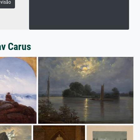
visão
av Carus