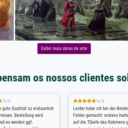
Exibir mais obras de arte
pensam os nossos clientes so
5 / 5
5 / 5
/ Highly recommended. The
The team at Meisterdrucke st
 ordering and payment process
meet its clients demands, an
shipping was efficient and
expert advice on how to obtai