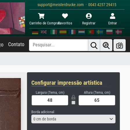
support@meisterdrucke.com · 0043 4257 29415
Carrinho de Compras
Favoritos
Registrar
Entrar
Contato
ço
Configurar impressão artística
Largura (Tema, cm)
Altura (Tema, cm)
Borda adicional
0 cm de borda