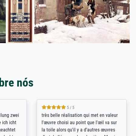
bre nós
5 / 5
rives to
eine große Auswahl an Bildern und
d provides
deren Reproduktionsmöglichkeiten;
n the best
wurde sehr gut durch die einzelnen