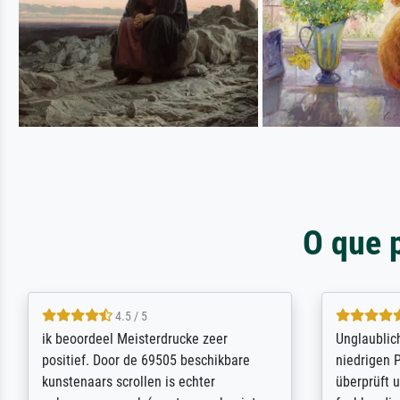
O que 
5 / 5
Die Zufriedenheit ist auch nicht dadurch
Excellent 
getrübt, dass das Bild entgegen einer
selection,
angegebenen Lieferanschrift (sollte
were easy, 