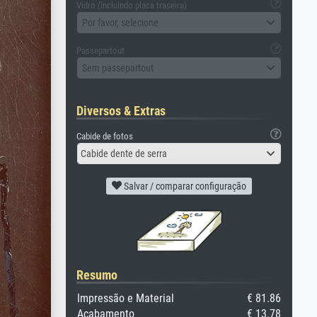
Vidro (incluindo placa traseira)
Por favor, selecione
Passepartout
Sem passepartout
Diversos & Extras
Cabide de fotos
Cabide dente de serra
Salvar / comparar configuração
Resumo
Impressão e Material
€ 81.86
Acabamento
€ 13.78