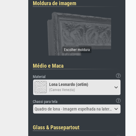
Moldura de imagem
Médio e Maca
Material
Lona Leonardo (cetim)
(Canvas Venezia)
Chassi para tela
Quadro de lona - Imagem espelhada na lateral
Glass & Passepartout