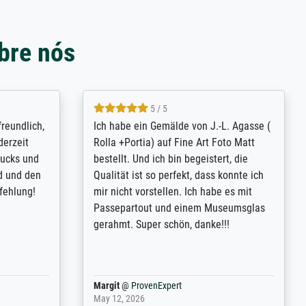
bre nós
4.8 / 5
tomer
Qualité absolument irréprochable.
inting is
Extraordinaire diversité des thèmes
inguish
abordés et personnalisation des
 my go-to
demandes (recadrage, réajustement des
m now on -
couleurs). Relation clientèle parfaite.
xcellent -
Transport, réception sans aucun
 the work
problème. Merci à toute l'équipe ! Hervé
port
Anonym
@
ProvenExpert
March 31, 2025