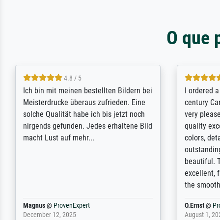
O que 
5 / 5
Rundum positive Erfahrung. Die
The team a
Ausführung des Auftrags hat eine Weile
meet its c
gedauert, die angekündigte Lieferzeit
expert adv
wurde aber letztlich sogar etwas
results for
unterschritten. Die Qualität des Papiers
client. Th
und des Drucks (Farben, Details usw.) ist
repertoire 
nicht nur gut, sondern hervorragend.
will provid
Selbst ein Druck ist damit ein Kunstwerk
regards to 
im eigenen Sinne. Definitiv den Pre...
repertoire
Dr.
@
ProvenExpert
Anonym
@
P
February 3, 2026
April 22, 202