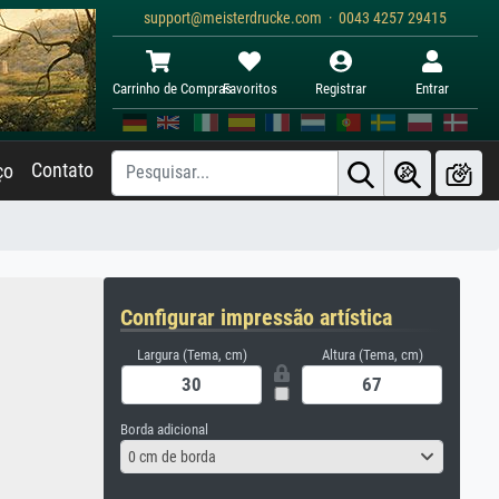
support@meisterdrucke.com · 0043 4257 29415
Carrinho de Compras
Favoritos
Registrar
Entrar
Contato
ço
Configurar impressão artística
Largura (Tema, cm)
Altura (Tema, cm)
Borda adicional
0 cm de borda