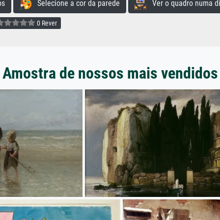
os
Selecione a cor da parede
Ver o quadro numa di
0 Rever
Amostra de nossos mais vendidos