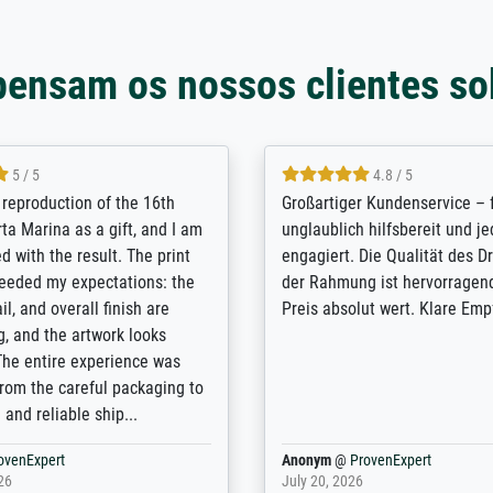
pensam os nossos clientes so
5 / 5
5 / 5
t Meisterdrucke strives to
Outstanding quality and cus
lients demands, and provides
support. - the quality of the pr
ice on how to obtain the best
excellent and difficult to dist
 the prints requested by the
from the real thing; it will be
e company has a vast
for high-quality art prints fro
of prints to choose from, and
the quality of the framing is e
e excellent service also with
the customisation options for
prints which are not in that
are broad - the customer sup
. Highly recommended!
colleagues are truly super...
rovenExpert
Anonym
@
ProvenExpert
6
January 12, 2026