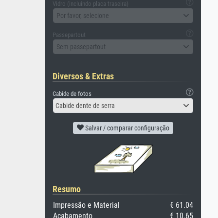
Vidro (incluindo placa traseira)
Por favor, selecione
Passepartout
Sem passepartout
Diversos & Extras
Cabide de fotos
Cabide dente de serra
Salvar / comparar configuração
Resumo
Impressão e Material
€ 61.04
Acabamento
€ 10.65