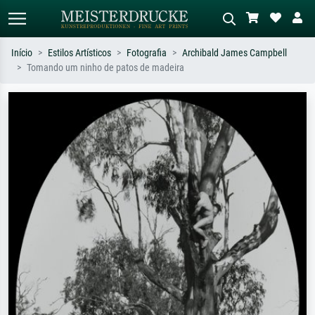
Início
Estilos Artísticos
Fotografia
Archibald James Campbell
Tomando um ninho de patos de madeira
Pesquisa padrão
Pesquisa de imagens IA
Pesquise por artista, título ou estilo –
Descreva a cena – ex: prado verde,
ex: Monet, Noite Estrelada,
abstrato com muito vermelho, pintura
impressionismo, onda de Hokusai, nu.
a óleo escura, nu em pé ao lado de
uma árvore.