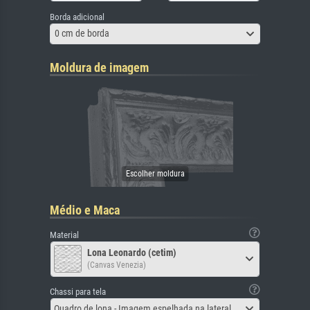
Borda adicional
0 cm de borda
Moldura de imagem
Médio e Maca
Material
Lona Leonardo (cetim)
(Canvas Venezia)
Chassi para tela
Quadro de lona - Imagem espelhada na lateral