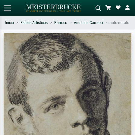
Início
Estilos Artísticos
Barroco
Annibale Carracci
auto-retrato
Pesquisa padrão
Pesquisa de imagens IA
Pesquise por artista, título ou estilo –
Descreva a cena – ex: prado verde,
ex: Monet, Noite Estrelada,
abstrato com muito vermelho, pintura
impressionismo, onda de Hokusai, nu.
a óleo escura, nu em pé ao lado de
uma árvore.