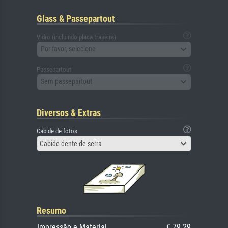
Glass & Passepartout
Vidro (incluindo placa traseira)
Por favor, selecione
Passepartout
Sem passepartout
Diversos & Extras
Cabide de fotos
Cabide dente de serra
Resumo
Impressão e Material
€ 79.29