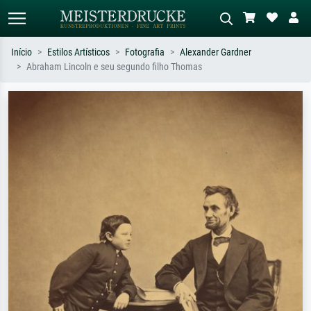
Início
Estilos Artísticos
Fotografia
Alexander Gardner
Abraham Lincoln e seu segundo filho Thomas
Pesquisa padrão
Pesquisa de imagens IA
Pesquise por artista, título ou estilo –
Descreva a cena – ex: prado verde,
ex: Monet, Noite Estrelada,
abstrato com muito vermelho, pintura
impressionismo, onda de Hokusai, nu.
a óleo escura, nu em pé ao lado de
uma árvore.