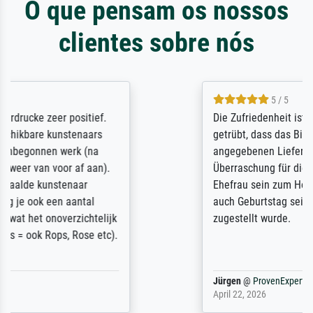
O que pensam os nossos
clientes sobre nós
5 / 5
Die Zufriedenheit ist auch nicht dadurch
getrübt, dass das Bild entgegen einer
angegebenen Lieferanschrift (sollte eine
Überraschung für die normannische
Ehefrau sein zum Hochzeits- gleichzeitig
auch Geburtstag sein) doch nach zu Hause
zugestellt wurde.
Jürgen
@
ProvenExpert
April 22, 2026