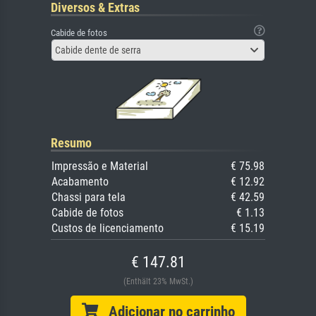
Diversos & Extras
Cabide de fotos
Cabide dente de serra
Resumo
Impressão e Material
€ 75.98
Acabamento
€ 12.92
Chassi para tela
€ 42.59
Cabide de fotos
€ 1.13
Custos de licenciamento
€ 15.19
€ 147.81
(Enthält 23% MwSt.)
Adicionar no carrinho