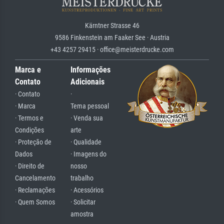
Kärntner Strasse 46
9586 Finkenstein am Faaker See · Austria
+43 4257 29415 · office@meisterdrucke.com
Marca e
Informações
Contato
Adicionais
· Contato
·
· Marca
Tema pessoal
· Termos e
· Venda sua
Condições
arte
· Proteção de
· Qualidade
Dados
· Imagens do
· Direito de
nosso
Cancelamento
trabalho
· Reclamações
· Acessórios
· Quem Somos
· Solicitar
amostra