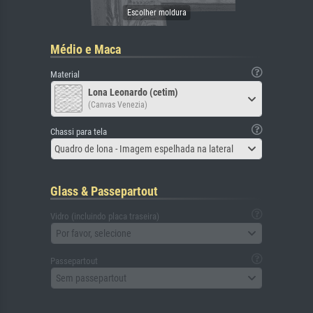
Médio e Maca
Material
Lona Leonardo (cetim)
(Canvas Venezia)
Chassi para tela
Quadro de lona - Imagem espelhada na lateral
Glass & Passepartout
Vidro (incluindo placa traseira)
Por favor, selecione
Passepartout
Sem passepartout