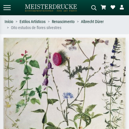
Início
Estilos Artísticos
Renascimento
Albrecht Dürer
Oito estudos de flores silvestres
Pesquisa padrão
Pesquisa de imagens IA
Pesquise por artista, título ou estilo –
Descreva a cena – ex: prado verde,
ex: Monet, Noite Estrelada,
abstrato com muito vermelho, pintura
impressionismo, onda de Hokusai, nu.
a óleo escura, nu em pé ao lado de
uma árvore.